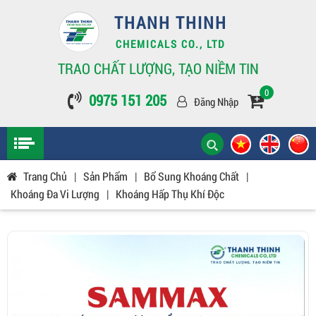
THANH THINH
CHEMICALS CO., LTD
TRAO CHẤT LƯỢNG, TẠO NIỀM TIN
0
0975 151 205
Đăng Nhập
Trang Chủ
|
Sản Phẩm
|
Bổ Sung Khoáng Chất
|
Khoáng Đa Vi Lượng
|
Khoáng Hấp Thụ Khí Độc