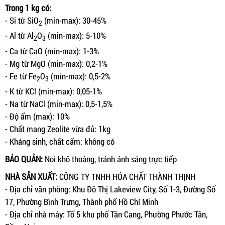
Trong 1 kg có:
- Si từ SiO
(min-max): 30-45%
2
- Al từ Al
O
(min-max): 5-10%
2
3
- Ca từ CaO (min-max): 1-3%
- Mg từ MgO (min-max): 0,2-1%
- Fe từ Fe
O
(min-max): 0,5-2%
2
3
- K từ KCl (min-max): 0,05-1%
- Na từ NaCl (min-max): 0,5-1,5%
- Độ ẩm (max): 10%
- Chất mang Zeolite vừa đủ: 1kg
- Kháng sinh, chất cấm: không có
BẢO QUẢN:
Noi khô thoáng, tránh ánh sáng trực tiếp
NHÀ SẢN XUẤT:
CÔNG TY TNHH HÓA CHẤT THÀNH THỊNH
- Địa chỉ văn phòng: Khu Đô Thị Lakeview City, Số 1-3, Đường Số
17, Phường Bình Trưng, Thành phố Hồ Chí Minh
- Địa chỉ nhà máy: Tổ 5 khu phố Tân Cang, Phường Phước Tân,