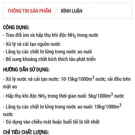
THÔNG TIN SẢN PHẨM
BÌNH LUẬN
CÔNG DỤNG:
- Trao đổi ion và hấp thụ khí độc NH
trong nước
3
- Xử lý và cải tạo nguồn nước
- Lắng tụ các chất lơ lửng trong nước ao nuôi
- Bổ sung khoáng chất kích thích tảo phát triển
HƯỚNG DẪN SỬ DỤNG:
3
- Xử lý nước và cải tạo nước: 10-15kg/1000m
nước, rải đều trên
mặt ao
3
- Hấp thụ khí độc NH
trong thời gian nuôi: 5kg/1000m
nước
3
3
- Lắng tụ các chất lơ lửng trong nước ao nuôi: 10kg/1000m
nước
- Sử dụng vào chiều mát hoặc buổi tối là tốt nhất
CHỈ TIÊU CHẤT LƯỢNG: