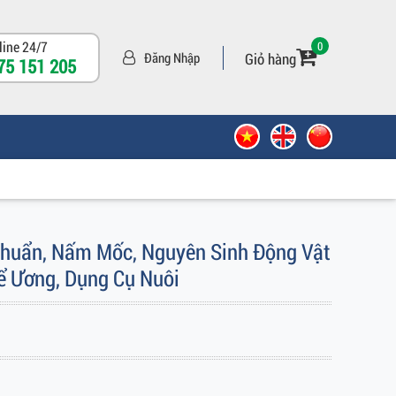
line 24/7
0
Giỏ hàng
Đăng Nhập
75 151 205
 Khuẩn, Nấm Mốc, Nguyên Sinh Động Vật
ể Ương, Dụng Cụ Nuôi