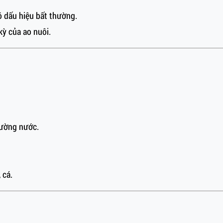
 dấu hiệu bất thường.
ỳ của ao nuôi.
rường nước.
 cá.