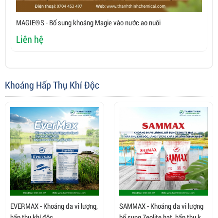
MAGIE®S - Bổ sung khoáng Magie vào nước ao nuôi
C
Liên hệ
L
Khoáng Hấp Thụ Khí Độc
EVERMAX - Khoáng đa vi lượng,
SAMMAX - Khoáng đa vi lượng
hấp thu khí độc
bổ sung Zeolite hạt, hấp thụ khí