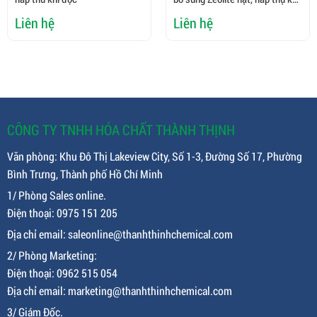
độc
Liên hệ
Liên hệ
CÔNG TY TNHH HÓA CHẤT THÀNH THỊNH
Văn phòng: Khu Đô Thị Lakeview City, Số 1-3, Đường Số 17, Phường
Bình Trưng, Thành phố Hồ Chí Minh
1/ Phòng Sales online.
Điện thoại: 0975 151 205
Địa chỉ email: saleonline@thanhthinhchemical.com
2/ Phòng Marketing:
Điện thoại: 0962 515 054
Địa chỉ email: marketing@thanhthinhchemical.com
3/ Giám Đốc.