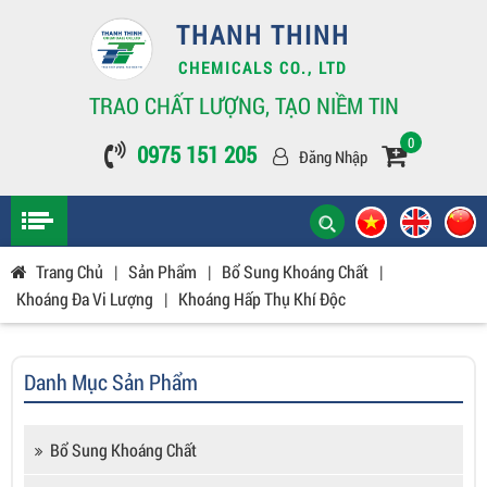
THANH THINH
CHEMICALS CO., LTD
TRAO CHẤT LƯỢNG, TẠO NIỀM TIN
0
0975 151 205
Đăng Nhập
Trang Chủ
|
Sản Phẩm
|
Bổ Sung Khoáng Chất
|
Khoáng Đa Vi Lượng
|
Khoáng Hấp Thụ Khí Độc
Danh Mục Sản Phẩm
Bổ Sung Khoáng Chất