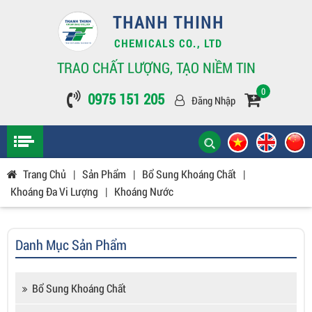
THANH THINH
CHEMICALS CO., LTD
TRAO CHẤT LƯỢNG, TẠO NIỀM TIN
0
0975 151 205
Đăng Nhập
Trang Chủ
|
Sản Phẩm
|
Bổ Sung Khoáng Chất
|
Khoáng Đa Vi Lượng
|
Khoáng Nước
Danh Mục Sản Phẩm
Bổ Sung Khoáng Chất