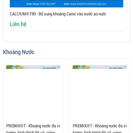
CALCIUM®T90 - Bổ sung khoáng Canxi vào nước ao nuôi
K
Liên hệ
L
Khoáng Nước
PREMIX®T - Khoáng nước đa vi
PREMIX®T - Khoáng nước đa vi
lượng, kích thích lột vỏ, cứng vỏ
lượng, kích thích lột vỏ, cứng vỏ