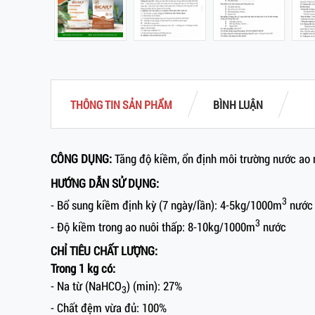
THÔNG TIN SẢN PHẨM
BÌNH LUẬN
CÔNG DỤNG:
Tăng độ kiềm, ổn định môi trường nước ao 
HƯỚNG DẪN SỬ DỤNG:
3
- Bổ sung kiềm định kỳ (7 ngày/lần): 4-5kg/1000m
nước
3
- Độ kiềm trong ao nuôi thấp: 8-10kg/1000m
nước
CHỈ TIÊU CHẤT LƯỢNG:
Trong 1 kg có:
- Na từ (NaHCO
) (min): 27%
3
- Chất đệm vừa đủ: 100%