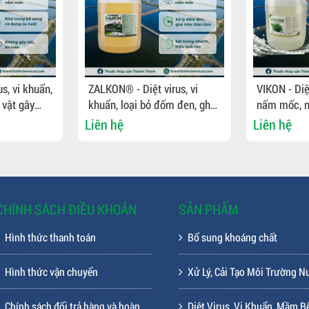
s, vi khuẩn,
ZALKON® - Diệt virus, vi
VIKON - Diệt
 vật gây
khuẩn, loại bỏ đốm đen, ghẻ
nấm mốc, n
ể ương,
trên tôm, sát trùng bể ương,
vật gây bện
Liên hệ
Liên hệ
dụng cụ nuôi
ương, dụng 
CHÍNH SÁCH ĐIỀU KHOẢN
SẢN PHẨM
Hình thức thanh toán
Bổ sung khoáng chất
Hình thức vận chuyển
Xử Lý, Cải Tạo Môi Trường N
Chính sách đổi trả hàng và hoàn
Diệt Virus, Vi Khuẩn, Mầm B