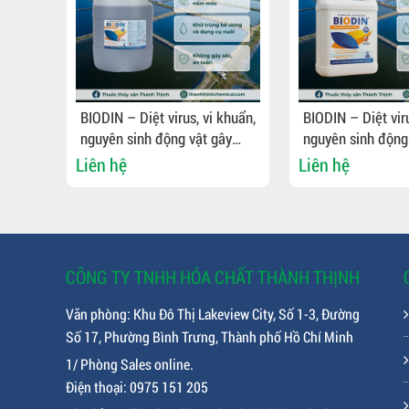
BIODIN – Diệt virus, vi khuẩn,
BIODIN – Diệt viru
 ao
nguyên sinh động vật gây
nguyên sinh động
g
bệnh, khử trùng bể ương,
bệnh, khử trùng b
Liên hệ
Liên hệ
dụng cụ nuôi
dụng cụ nuôi
CÔNG TY TNHH HÓA CHẤT THÀNH THỊNH
Văn phòng: Khu Đô Thị Lakeview City, Số 1-3, Đường
Số 17, Phường Bình Trưng, Thành phố Hồ Chí Minh
1/ Phòng Sales online.
Điện thoại: 0975 151 205