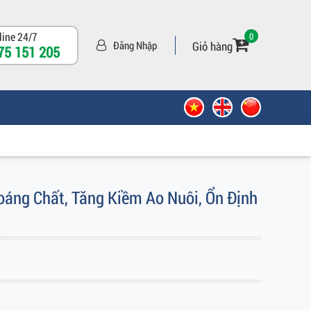
line 24/7
0
Giỏ hàng
Đăng Nhập
75 151 205
áng Chất, Tăng Kiềm Ao Nuôi, Ổn Định