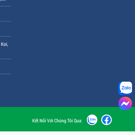
 Koi,
Kết Nối Với Chúng Tôi Qua: