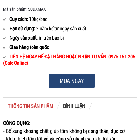
Mã sản phẩm: SODAMAX
Quy cách:
10kg/bao
Hạn sử dụng:
2 năm kể từ ngày sản xuất
Ngày sản xuất:
in trên bao bì
Giao hàng toàn quốc
LIÊN HỆ NGAY ĐỂ ĐẶT HÀNG HOẶC NHẬN TƯ VẤN: 0975 151 205
(Sale Online)
MUA NGAY
THÔNG TIN SẢN PHẨM
BÌNH LUẬN
CÔNG DỤNG:
- Bổ sung khoáng chất giúp tôm không bị cong thân, đục cơ
- Kích thích tôm lột vỏ và cứng vỏ nhanh sau khi lột xác