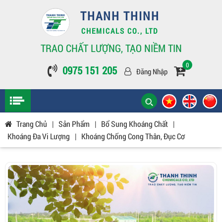
THANH THINH
CHEMICALS CO., LTD
TRAO CHẤT LƯỢNG, TẠO NIỀM TIN
0
0975 151 205
Đăng Nhập
Trang Chủ
|
Sản Phẩm
|
Bổ Sung Khoáng Chất
|
Khoáng Đa Vi Lượng
|
Khoáng Chống Cong Thân, Đục Cơ