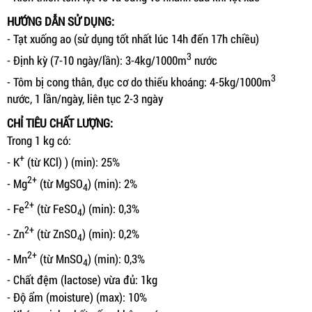
HƯỚNG DẪN SỬ DỤNG:
- Tạt xuống ao (sử dụng tốt nhất lúc 14h đến 17h chiều)
3
- Định kỳ (7-10 ngày/lần): 3-4kg/1000m
nước
3
- Tôm bị cong thân, đục cơ do thiếu khoáng: 4-5kg/1000m
nước, 1 lần/ngày, liên tục 2-3 ngày
CHỈ TIÊU CHẤT LƯỢNG:
Trong 1 kg có:
+
- K
(từ KCl) ) (min): 25%
2+
- Mg
(từ MgSO
) (min): 2%
4
2+
- Fe
(từ FeSO
) (min): 0,3%
4
2+
- Zn
(từ ZnSO
) (min): 0,2%
4
2+
- Mn
(từ MnSO
) (min): 0,3%
4
- Chất đệm (lactose) vừa đủ: 1kg
- Độ ẩm (moisture) (max): 10%