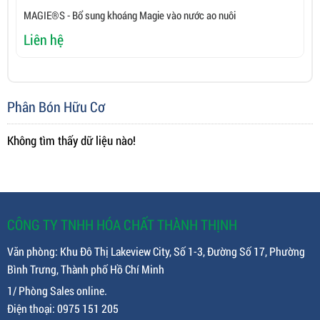
MAGIE®S - Bổ sung khoáng Magie vào nước ao nuôi
C
Liên hệ
L
Phân Bón Hữu Cơ
Không tìm thấy dữ liệu nào!
CÔNG TY TNHH HÓA CHẤT THÀNH THỊNH
Văn phòng: Khu Đô Thị Lakeview City, Số 1-3, Đường Số 17, Phường
Bình Trưng, Thành phố Hồ Chí Minh
1/ Phòng Sales online.
Điện thoại: 0975 151 205