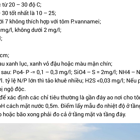
 từ 20 – 30 độ C;
30 tốt nhất là 10 – 25;
ưới 7 không thích hợp với tôm P.vannamei;
 mg/l, không dưới 2 mg/l;
;
 cm;
u xanh lục, xanh vỏ đậu hoặc màu mận chín;
au: Po4- P -= 0,1 – 0,3 mg/l; SiO4 – S = 2mg/l; NH4 – N 
l. tỷ lệ N/P lớn thì tảo khuê nhiều; H2S <0,03 mg/l; Nếu
ị ngộ độc.
u để xác định các chỉ tiêu thường là gần đáy ao nơi cho t
pH cách mặt nước 0,5m. Ðiểm lấy mẫu đo nhiệt độ ở tần
to hoặc bão xong phải đo cả ở tầng mặt và tầng đáy.