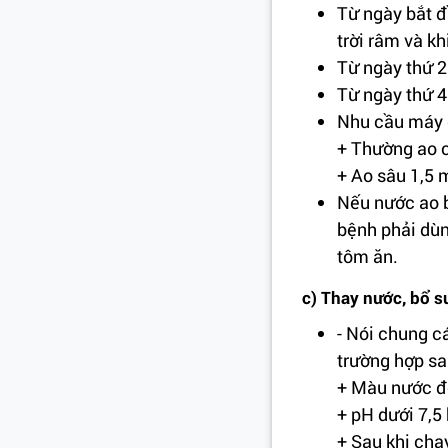
Từ ngày bắt đ
trời râm và k
Từ ngày thứ 2
Từ ngày thứ 40
Nhu cầu máy 
+ Thường ao c
+ Ao sâu 1,5 
Nếu nước ao b
bệnh phải dùn
tôm ăn.
c) Thay nước, bổ 
- Nói chung c
trường hợp sa
+ Màu nước độ
+ pH dưới 7,5
+ Sau khi chạ