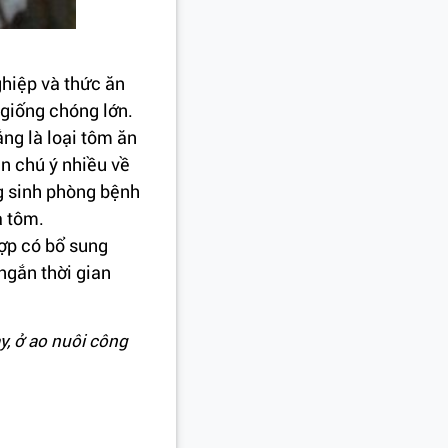
ghiệp và thức ăn
 giống chóng lớn.
ng là loại tôm ăn
n chú ý nhiều về
g sinh phòng bệnh
a tôm.
hợp có bổ sung
ngắn thời gian
ày, ở ao nuôi công