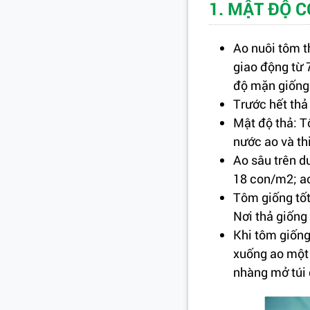
1. MẬT ĐỘ 
Ao nuôi tôm t
giao động từ 
độ mặn giống 
Trước hết thả
Mật độ thả: T
nước ao và thi
Ao sâu trên d
18 con/m2; ao
Tôm giống tốt
Nơi thả giống
Khi tôm giống
xuống ao một 
nhàng mở túi đ