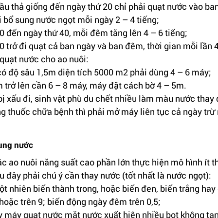
ầu thả giống đến ngày thứ 20 chỉ phải quạt nước vào b
hi bổ sung nước ngọt mỗi ngày 2 – 4 tiếng;
0 đến ngày thứ 40, mỗi đêm tăng lên 4 – 6 tiếng;
 trở đi quạt cả ban ngày và ban đêm, thời gian mỗi lần 4
quạt nước cho ao nuôi:
ó độ sâu 1,5m diện tích 5000 m2 phải dùng 4 – 6 máy;
m trở lên cần 6 – 8 máy, máy đặt cách bờ 4 – 5m.
ị xấu đi, sinh vật phù du chết nhiều làm màu nước thay 
g thuốc chữa bệnh thì phải mở máy liên tục cả ngày trừ
sung nước
ác ao nuôi năng suất cao phần lớn thực hiện mô hình ít 
u đây phải chú ý cần thay nước (tốt nhất là nước ngọt):
t nhiên biến thành trong, hoặc biến đen, biến trắng ha
 hoặc trên 9; biến động ngày đêm trên 0,5;
y máy quạt nước mặt nước xuất hiện nhiều bọt không tan;