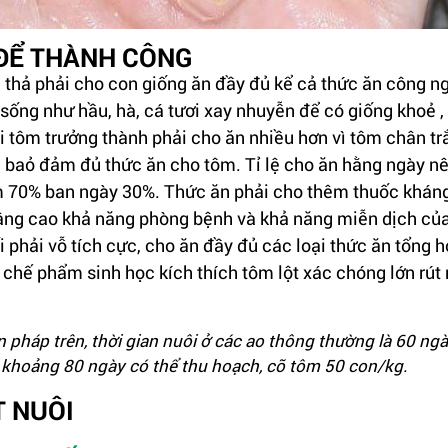
 ĐỂ THÀNH CÔNG
 thả phải cho con giống ăn đầy đủ kể cả thức ăn công n
sống như hầu, hà, cá tươi xay nhuyễn để có giống khoẻ ,
i tôm trưởng thành phải cho ăn nhiều hơn vì tôm chân trắ
 baỏ đảm đủ thức ăn cho tôm. Tỉ lệ cho ăn hằng ngày nê
m 70% ban ngày 30%. Thức ăn phải cho thêm thuốc khán
âng cao khả năng phòng bệnh và khả năng miễn dịch củ
i phải vỗ tích cực, cho ăn đầy đủ các loại thức ăn tổng 
 chế phẩm sinh học kích thích tôm lột xác chóng lớn rút 
ện pháp trên, thời gian nuôi ở các ao thông thường là 60 ng
 khoảng 80 ngày có thể thu hoạch, cỡ tôm 50 con/kg.
T NUÔI