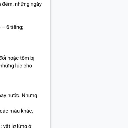
an đêm, những ngày
 – 6 tiếng;
đổi hoặc tôm bị
 những lúc cho
thay nước. Nhưng
y các màu khác;
 vật lơ lửng ở