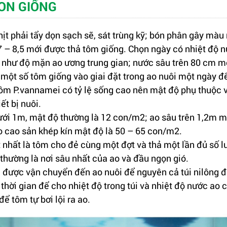
CON GIỐNG
hịt phải tẩy dọn sạch sẽ, sát trùng kỹ; bón phân gây màu
7 – 8,5 mới được thả tôm giống. Chọn ngày có nhiệt độ n
như độ mặn ao ương trung gian; nước sâu trên 80 cm mớ
 một số tôm giống vào giai đặt trong ao nuôi một ngày đ
ôm P.vannamei có tỷ lệ sống cao nên mật độ phụ thuộc 
ết bị nuôi.
ưới 1m, mật độ thường là 12 con/m2; ao sâu trên 1,2m m
 cao sản khép kín mật độ là 50 – 65 con/m2.
 nhất là tôm cho đẻ cùng một đợt và thả một lần đủ số l
 thường là nơi sâu nhất của ao và đầu ngọn gió.
 được vận chuyển đến ao nuôi để nguyên cả túi nilông 
thời gian để cho nhiệt độ trong túi và nhiệt độ nước ao
ể tôm tự bơi lội ra ao.