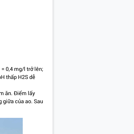
= 0,4 mg/l trở lên;
 pH thấp H2S dễ
ôm ăn. Ðiểm lấy
g giữa của ao. Sau