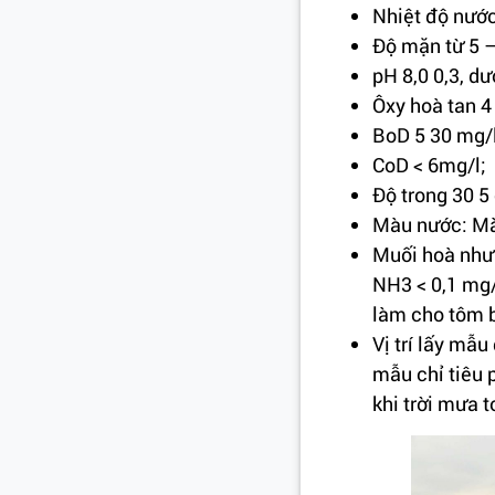
Nhiệt độ nước
Ðộ mặn từ 5 – 
pH 8,0 0,3, d
Ôxy hoà tan 4
BoD 5 30 mg/l
CoD < 6mg/l;
Ðộ trong 30 5
Màu nước: Mà
Muối hoà như s
NH3 < 0,1 mg/
làm cho tôm b
Vị trí lấy mẫ
mẫu chỉ tiêu 
khi trời mưa 