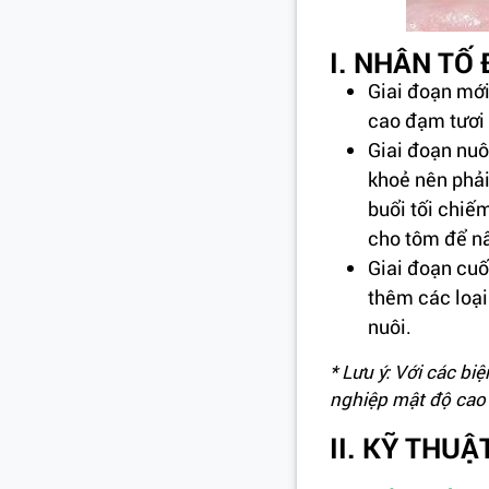
I. NHÂN TỐ
Giai đoạn mới
cao đạm tươi 
Giai đoạn nuô
khoẻ nên phải
buổi tối chiế
cho tôm để n
Giai đoạn cuố
thêm các loại
nuôi.
* Lưu ý: Với các bi
nghiệp mật độ cao
II. KỸ THUẬ