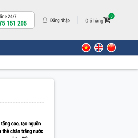
line 24/7
0
Giỏ hàng
Đăng Nhập
75 151 205
 tăng cao, tạo nguồn
ôm thẻ chân trắng nước