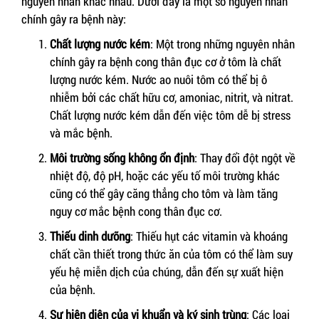
nguyên nhân khác nhau. Dưới đây là một số nguyên nhân
chính gây ra bệnh này:
Chất lượng nước kém
: Một trong những nguyên nhân
chính gây ra bệnh cong thân đục cơ ở tôm là chất
lượng nước kém. Nước ao nuôi tôm có thể bị ô
nhiễm bởi các chất hữu cơ, amoniac, nitrit, và nitrat.
Chất lượng nước kém dẫn đến việc tôm dễ bị stress
và mắc bệnh.
Môi trường sống không ổn định
: Thay đổi đột ngột về
nhiệt độ, độ pH, hoặc các yếu tố môi trường khác
cũng có thể gây căng thẳng cho tôm và làm tăng
nguy cơ mắc bệnh cong thân đục cơ.
Thiếu dinh dưỡng
: Thiếu hụt các vitamin và khoáng
chất cần thiết trong thức ăn của tôm có thể làm suy
yếu hệ miễn dịch của chúng, dẫn đến sự xuất hiện
của bệnh.
Sự hiện diện của vi khuẩn và ký sinh trùng
: Các loại