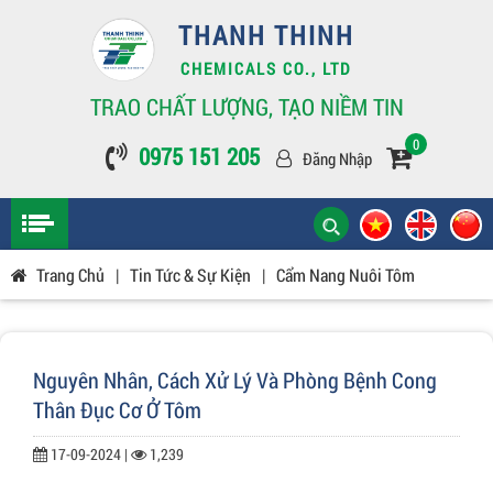
THANH THINH
CHEMICALS CO., LTD
TRAO CHẤT LƯỢNG, TẠO NIỀM TIN
0
0975 151 205
Đăng Nhập
Trang Chủ
|
Tin Tức & Sự Kiện
|
Cẩm Nang Nuôi Tôm
Nguyên Nhân, Cách Xử Lý Và Phòng Bệnh Cong
Thân Đục Cơ Ở Tôm
17-09-2024 |
1,239