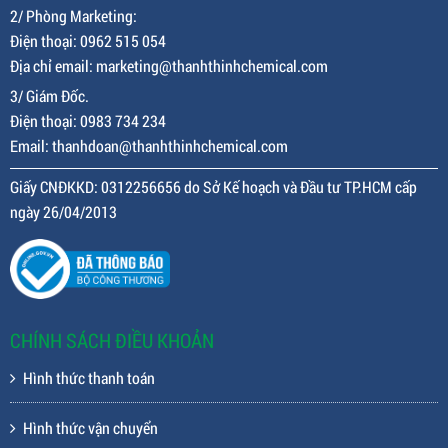
nuôi tôm.
CÔNG TY TNHH HÓA CHẤT THÀNH THỊNH
Văn phòng: Khu Đô Thị Lakeview City, Số 1-3, Đường Số 17, Phường
Bình Trưng, Thành phố Hồ Chí Minh
1/ Phòng Sales online.
Điện thoại: 0975 151 205
Địa chỉ email: saleonline@thanhthinhchemical.com
2/ Phòng Marketing:
Điện thoại: 0962 515 054
Địa chỉ email: marketing@thanhthinhchemical.com
3/ Giám Đốc.
Điện thoại: 0983 734 234
Email: thanhdoan@thanhthinhchemical.com