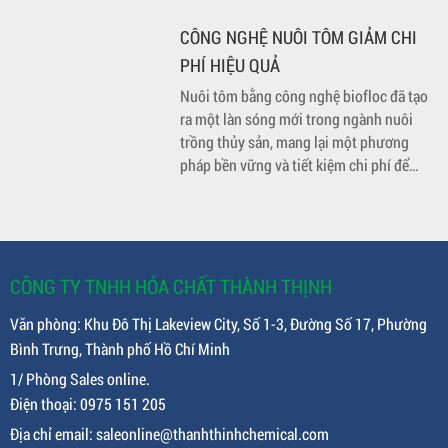
Vững 2026
Hướng dẫn cách nuôi tôm thẻ chân trắng
thâm canh đạt năng suất cao năm 2026.
Giải pháp xử lý môi trường nước, khí độc
đáy ao từ Thành Thịnh Chemical.
CÁC PHƯƠNG PHÁP XỬ LÝ TẢO ĐỘC
HIỆU QUẢ
Tảo độc không chỉ gây hại cho sức khỏe
của tôm mà còn ảnh hưởng đến chất
lượng nước, gây ra các vấn đề nghiêm
trọng về môi trường và kinh tế. Để đảm
bảo sự phát triển bền vững và hiệu quả
của ngành nuôi tôm, việc xử lý tảo độc
CÔNG NGHỆ NUÔI TÔM GIẢM CHI
một cách hiệu quả là điều cần thiết.
PHÍ HIỆU QUẢ
Nuôi tôm bằng công nghệ biofloc đã tạo
ra một làn sóng mới trong ngành nuôi
trồng thủy sản, mang lại một phương
pháp bền vững và tiết kiệm chi phí để