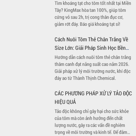
Tại Sao Nuôi Tôm Cá Mật Độ Cao Cần Dùng Máy Sục
Khí?
Giải đáp chi tiết: tại sao nuôi tôm cá với mật độ cao người ta
thường dùng máy sục khí vào nước nuôi? Cách kết hợp vi sinh
Thành Thịnh để tối ưu DO.
Khoáng Tạt Cho Tôm KingMax: Tăng
18% Tỷ Lệ Sống, Rút Ngắn Thời Gian
Cứng Vỏ Tại Đồng Bằng Sông Cửu
Tìm khoáng tạt cho tôm tốt nhất tại Miền
Tây? KingMax hòa tan 100%, giúp tôm
Long
cứng vỏ sau 2h, trị cong thân đục cơ,
giảm rớt đáy. Báo giá khoáng tạt sỉ!
Cách Nuôi Tôm Thẻ Chân Trắng Về
Size Lớn: Giải Pháp Sinh Học Bền