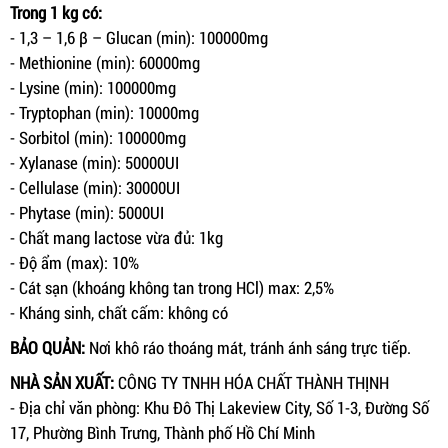
Trong 1 kg có:
- 1,3 – 1,6 β – Glucan (min): 100000mg
- Methionine (min): 60000mg
- Lysine (min): 100000mg
- Tryptophan (min): 10000mg
- Sorbitol (min): 100000mg
- Xylanase (min): 50000UI
- Cellulase (min): 30000UI
- Phytase (min): 5000UI
- Chất mang lactose vừa đủ: 1kg
- Độ ẩm (max): 10%
- Cát sạn (khoáng không tan trong HCl) max: 2,5%
- Kháng sinh, chất cấm: không có
BẢO QUẢN:
Nơi khô ráo thoáng mát, tránh ánh sáng trực tiếp.
NHÀ SẢN XUẤT:
CÔNG TY TNHH HÓA CHẤT THÀNH THỊNH
- Địa chỉ văn phòng: Khu Đô Thị Lakeview City, Số 1-3, Đường Số
17, Phường Bình Trưng, Thành phố Hồ Chí Minh