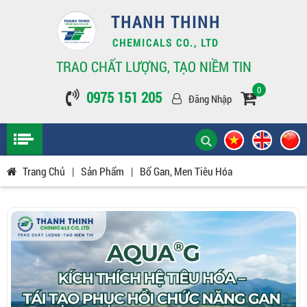
THANH THINH
CHEMICALS CO., LTD
TRAO CHẤT LƯỢNG, TẠO NIỀM TIN
0
0975 151 205
Đăng Nhập
Trang Chủ
|
Sản Phẩm
|
Bổ Gan, Men Tiêu Hóa