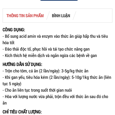
THÔNG TIN SẢN PHẨM
BÌNH LUẬN
CÔNG DỤNG:
- Bổ sung acid amin và enzym vào thức ăn giúp hấp thu và tiêu
hóa tốt
- Đào thải độc tố, phục hồi và tái tạo chức năng gan
- Kích thích hệ miễn dịch và ngăn ngừa các bệnh về gan
HƯỚNG DẪN SỬ DỤNG:
- Trộn cho tôm, cá ăn (2 lần/ngày): 3-5g/kg thức ăn
- Khi gan yếu, tiêu hóa kém (2 lần/ngày): 5-10g/1kg thức ăn (liên
tục 5 ngày)
- Cho ăn liên tục trong suốt thời gian nuôi
- Hòa với lượng nước vừa phải, trộn đều với thức ăn sau đó cho
ăn
CHỈ TIÊU CHẤT LƯỢNG: