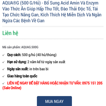
AQUA®G (500 G/hủ) - Bổ Sung Acid Amin Và Enzym
Vào Thức Ăn Giúp Hấp Thu Tốt, Đào Thải Độc Tố, Tái
Tạo Chức Năng Gan, Kích Thích Hệ Miễn Dịch Và Ngăn
Ngừa Các Bệnh Về Gan
Liên hệ
Mã sản phẩm: AQUAG.500G
Quy cách:
500 g/hủ (40 hủ/thùng)
Hạn sử dụng:
2 năm kể từ ngày sản xuất
Ngày sản xuất:
in trên bao bì
Giao hàng toàn quốc
LIÊN HỆ NGAY ĐỂ ĐẶT HÀNG HOẶC NHẬN TƯ VẤN: 0975 151 205
(Sale Online)
MUA NGAY