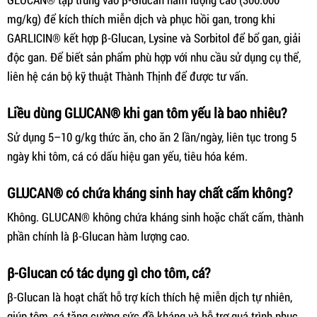
mg/kg) để kích thích miễn dịch và phục hồi gan, trong khi
GARLICIN® kết hợp β-Glucan, Lysine và Sorbitol để bổ gan, giải
độc gan. Để biết sản phẩm phù hợp với nhu cầu sử dụng cụ thể,
liên hệ cán bộ kỹ thuật Thành Thịnh để được tư vấn.
Liều dùng GLUCAN® khi gan tôm yếu là bao nhiêu?
Sử dụng 5–10 g/kg thức ăn, cho ăn 2 lần/ngày, liên tục trong 5
ngày khi tôm, cá có dấu hiệu gan yếu, tiêu hóa kém.
GLUCAN® có chứa kháng sinh hay chất cấm không?
Không. GLUCAN® không chứa kháng sinh hoặc chất cấm, thành
phần chính là β-Glucan hàm lượng cao.
β-Glucan có tác dụng gì cho tôm, cá?
β-Glucan là hoạt chất hỗ trợ kích thích hệ miễn dịch tự nhiên,
giúp tôm, cá tăng cường sức đề kháng và hỗ trợ quá trình phục