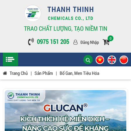
THANH THINH
CHEMICALS CO., LTD
TRAO CHẤT LƯỢNG, TẠO NIỀM TIN
0
0975 151 205
Đăng Nhập
Trang Chủ
|
Sản Phẩm
|
Bổ Gan, Men Tiêu Hóa