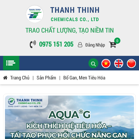
THANH THINH
CHEMICALS CO., LTD
TRAO CHẤT LƯỢNG, TẠO NIỀM TIN
0
0975 151 205
Đăng Nhập
Trang Chủ
|
Sản Phẩm
|
Bổ Gan, Men Tiêu Hóa