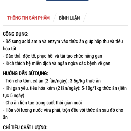
THÔNG TIN SẢN PHẨM
BÌNH LUẬN
CÔNG DỤNG:
- Bổ sung acid amin và enzym vào thức ăn giúp hấp thu và tiêu
hóa tốt
- Đào thải độc tố, phục hồi và tái tạo chức năng gan
- Kích thích hệ miễn dịch và ngăn ngừa các bệnh về gan
HƯỚNG DẪN SỬ DỤNG:
- Trộn cho tôm, cá ăn (2 lần/ngày): 3-5g/kg thức ăn
- Khi gan yếu, tiêu hóa kém (2 lần/ngày): 5-10g/1kg thức ăn (liên
tục 5 ngày)
- Cho ăn liên tục trong suốt thời gian nuôi
- Hòa với lượng nước vừa phải, trộn đều với thức ăn sau đó cho
ăn
CHỈ TIÊU CHẤT LƯỢNG: