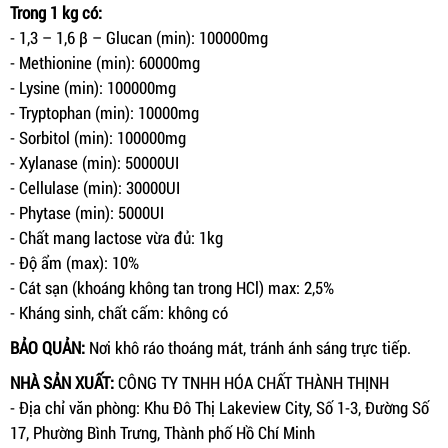
Trong 1 kg có:
- 1,3 – 1,6 β – Glucan (min): 100000mg
- Methionine (min): 60000mg
- Lysine (min): 100000mg
- Tryptophan (min): 10000mg
- Sorbitol (min): 100000mg
- Xylanase (min): 50000UI
- Cellulase (min): 30000UI
- Phytase (min): 5000UI
- Chất mang lactose vừa đủ: 1kg
- Độ ẩm (max): 10%
- Cát sạn (khoáng không tan trong HCl) max: 2,5%
- Kháng sinh, chất cấm: không có
BẢO QUẢN:
Nơi khô ráo thoáng mát, tránh ánh sáng trực tiếp.
NHÀ SẢN XUẤT:
CÔNG TY TNHH HÓA CHẤT THÀNH THỊNH
- Địa chỉ văn phòng: Khu Đô Thị Lakeview City, Số 1-3, Đường Số
17, Phường Bình Trưng, Thành phố Hồ Chí Minh