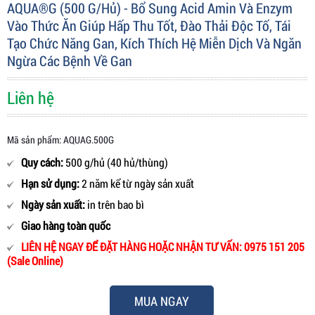
AQUA®G (500 G/hủ) - Bổ Sung Acid Amin Và Enzym
Vào Thức Ăn Giúp Hấp Thu Tốt, Đào Thải Độc Tố, Tái
Tạo Chức Năng Gan, Kích Thích Hệ Miễn Dịch Và Ngăn
Ngừa Các Bệnh Về Gan
Liên hệ
Mã sản phẩm: AQUAG.500G
Quy cách:
500 g/hủ (40 hủ/thùng)
Hạn sử dụng:
2 năm kể từ ngày sản xuất
Ngày sản xuất:
in trên bao bì
Giao hàng toàn quốc
LIÊN HỆ NGAY ĐỂ ĐẶT HÀNG HOẶC NHẬN TƯ VẤN: 0975 151 205
(Sale Online)
MUA NGAY