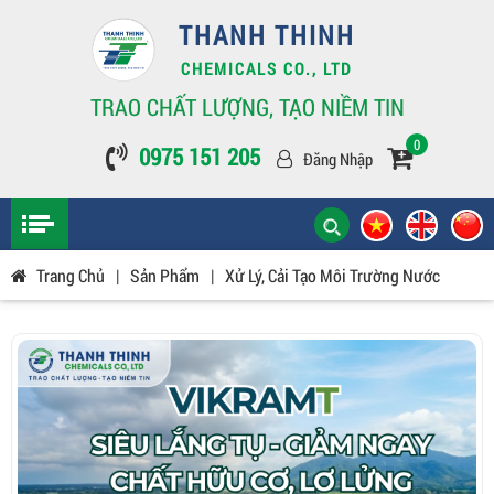
THANH THINH
CHEMICALS CO., LTD
TRAO CHẤT LƯỢNG, TẠO NIỀM TIN
0
0975 151 205
Đăng Nhập
Trang Chủ
|
Sản Phẩm
|
Xử Lý, Cải Tạo Môi Trường Nước