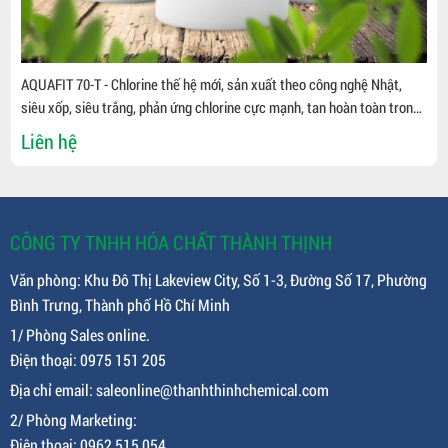
AQUAFIT 70-T - Chlorine thế hệ mới, sản xuất theo công nghệ Nhật,
siêu xốp, siêu trắng, phản ứng chlorine cực mạnh, tan hoàn toàn trong
nước " Diệt virus, vi khuẩn, kí sinh trùng, mầm bệnh, xử lý nguồn nước "
Liên hệ
CÔNG TY TNHH HÓA CHẤT THÀNH THỊNH
Văn phòng: Khu Đô Thị Lakeview City, Số 1-3, Đường Số 17, Phường
Bình Trưng, Thành phố Hồ Chí Minh
1/ Phòng Sales online.
Điện thoại: 0975 151 205
Địa chỉ email: saleonline@thanhthinhchemical.com
2/ Phòng Marketing:
Điện thoại: 0962 515 054