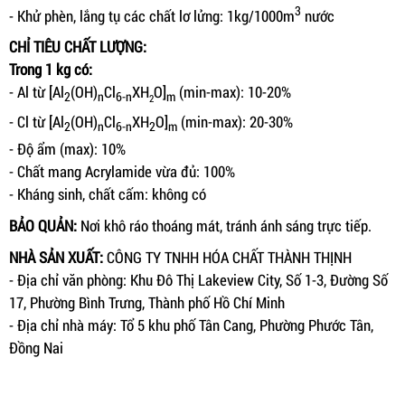
3
- Khử phèn, lắng tụ các chất lơ lửng: 1kg/1000m
nước
CHỈ TIÊU CHẤT LƯỢNG:
Trong 1 kg có:
- Al từ [Al
(OH)
Cl
XH
O]
(min-max): 10-20%
2
n
6-n
m
2
- Cl từ [Al
(OH)
Cl
XH
O]
(min-max): 20-30%
2
n
6-n
2
m
- Độ ẩm (max): 10%
- Chất mang Acrylamide vừa đủ: 100%
- Kháng sinh, chất cấm: không có
BẢO QUẢN:
Nơi khô ráo thoáng mát, tránh ánh sáng trực tiếp.
NHÀ SẢN XUẤT:
CÔNG TY TNHH HÓA CHẤT THÀNH THỊNH
- Địa chỉ văn phòng: Khu Đô Thị Lakeview City, Số 1-3, Đường Số
17, Phường Bình Trưng, Thành phố Hồ Chí Minh
- Địa chỉ nhà máy: Tổ 5 khu phố Tân Cang, Phường Phước Tân,
Đồng Nai