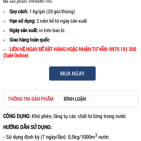
Mã sản phẩm: VIKRAMT1KG
Quy cách:
1 kg/gói (20 gói/thùng)
Hạn sử dụng:
2 năm kể từ ngày sản xuất
Ngày sản xuất:
in trên bao bì
Giao hàng toàn quốc
LIÊN HỆ NGAY ĐỂ ĐẶT HÀNG HOẶC NHẬN TƯ VẤN: 0975 151 205
(Sale Online)
MUA NGAY
THÔNG TIN SẢN PHẨM
BÌNH LUẬN
CÔNG DỤNG:
Khử phèn, lắng tụ các chất lơ lửng trong nước
HƯỚNG DẪN SỬ DỤNG:
3
- Sử dụng định kỳ (7 ngày/lần): 0,5kg/1000m
nước