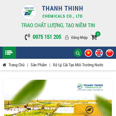
THANH THINH
CHEMICALS CO., LTD
TRAO CHẤT LƯỢNG, TẠO NIỀM TIN
0
0975 151 205
Đăng Nhập
Trang Chủ
|
Sản Phẩm
|
Xử Lý, Cải Tạo Môi Trường Nước