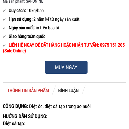
Mã sản phẩm: SAPONINE
Quy cách:
10kg/bao
Hạn sử dụng:
2 năm kể từ ngày sản xuất
Ngày sản xuất:
in trên bao bì
Giao hàng toàn quốc
LIÊN HỆ NGAY ĐỂ ĐẶT HÀNG HOẶC NHẬN TƯ VẤN: 0975 151 205
(Sale Online)
MUA NGAY
THÔNG TIN SẢN PHẨM
BÌNH LUẬN
CÔNG DỤNG:
Diệt ốc, diệt cá tạp trong ao nuôi
HƯỚNG DẪN SỬ DỤNG:
Diệt cá tạp: