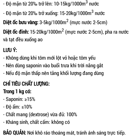
3
- Độ mặn từ 20‰ trở lên: 10-15kg/1000m
nước
3
- Độ mặn từ 20‰ trở xuống: 15-20kg/1000m
nước
2
Diệt ốc bưu vàng:
3-5kg/1000m
(mực nước 2-5cm)
2
Diệt ốc đinh:
15-20kg/1000m
(mực nước 2-5cm), pha ra nước
và tạt đều xuống ao
LƯU Ý:
- Không dùng khi tôm mới lột vỏ hoặc tôm yếu
- Nên dùng saponin vào buổi trưa khi trời nắng gắt
- Nếu độ mặn thấp nên tăng khối lượng đang dùng
CHỈ TIÊU CHẤT LƯỢNG:
Trong 1 kg có:
- Saponin: ≥15%
- Độ ẩm: ≤10%
- Chất mang (dextrose) vừa đủ: 100%
- Kháng sinh, chất cấm: không có
BẢO QUẢN:
Nơi khô ráo thoáng mát, tránh ánh sáng trực tiếp.