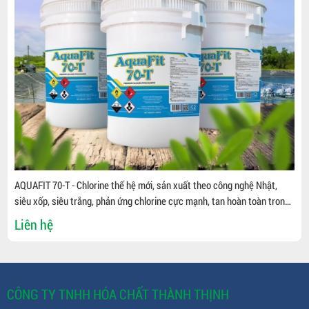
AQUAFIT 70-T - Chlorine thế hệ mới, sản xuất theo công nghệ Nhật,
siêu xốp, siêu trắng, phản ứng chlorine cực mạnh, tan hoàn toàn trong
nước " Diệt virus, vi khuẩn, kí sinh trùng, mầm bệnh, xử lý nguồn nước "
Liên hệ
CÔNG TY TNHH HÓA CHẤT THÀNH THỊNH