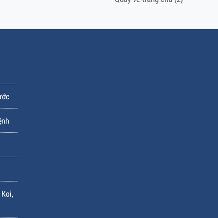
ước
ệnh
 Koi,