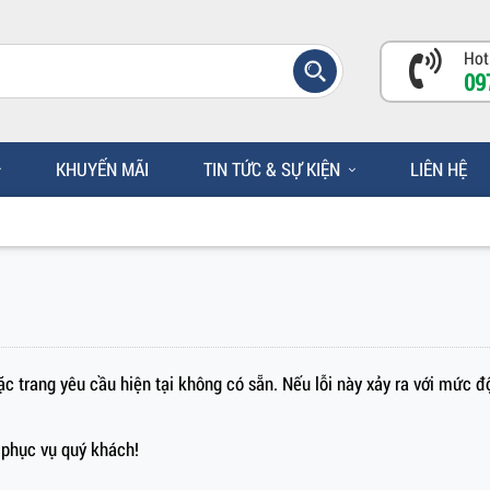
Hot
09
KHUYẾN MÃI
TIN TỨC & SỰ KIỆN
LIÊN HỆ
c trang yêu cầu hiện tại không có sẵn. Nếu lỗi này xảy ra với mức đ
phục vụ quý khách!