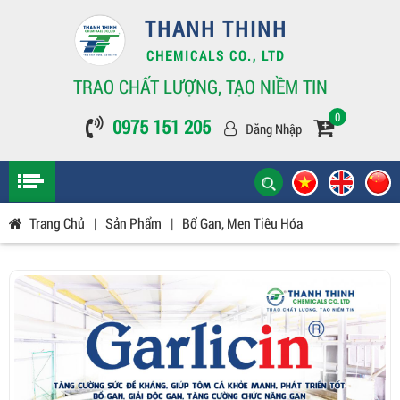
THANH THINH
CHEMICALS CO., LTD
TRAO CHẤT LƯỢNG, TẠO NIỀM TIN
0
0975 151 205
Đăng Nhập
Trang Chủ
|
Sản Phẩm
|
Bổ Gan, Men Tiêu Hóa