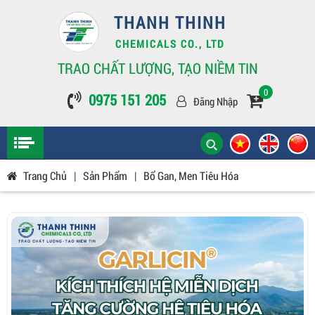
THANH THINH
CHEMICALS CO., LTD
TRAO CHẤT LƯỢNG, TẠO NIỀM TIN
0
0975 151 205
Đăng Nhập
Trang Chủ
|
Sản Phẩm
|
Bổ Gan, Men Tiêu Hóa