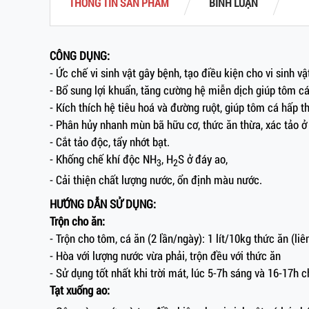
THÔNG TIN SẢN PHẨM
BÌNH LUẬN
CÔNG DỤNG:
- Ức chế vi sinh vật gây bệnh, tạo điều kiện cho vi sinh vật
- Bổ sung lợi khuẩn, tăng cường hệ miễn dịch giúp tôm c
- Kích thích hệ tiêu hoá và đường ruột, giúp tôm cá hấp th
- Phân hủy nhanh mùn bã hữu cơ, thức ăn thừa, xác tảo ở
- Cắt tảo độc, tẩy nhớt bạt.
- Khống chế khí độc NH
, H
S ở đáy ao,
3
2
- Cải thiện chất lượng nước, ổn định màu nước.
HƯỚNG DẪN SỬ DỤNG:
Trộn cho ăn:
- Trộn cho tôm, cá ăn (2 lần/ngày): 1 lít/10kg thức ăn (liê
- Hòa với lượng nước vừa phải, trộn đều với thức ăn
- Sử dụng tốt nhất khi trời mát, lúc 5-7h sáng và 16-17h c
Tạt xuống ao: