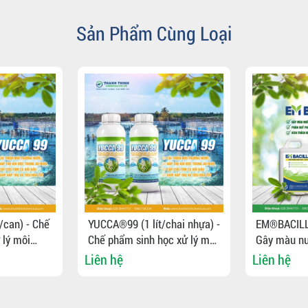
Sản Phẩm Cùng Loại
/can) - Chế
YUCCA®99 (1 lít/chai nhựa) -
EM®BACILL
 lý môi
Chế phẩm sinh học xử lý môi
Gây màu nư
sung vào
trường nước, bổ sung vào
phân hủy p
Liên hệ
Liên hệ
cá
thức ăn cho tôm cá
thích hệ ti