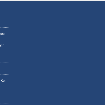
ước
ệnh
 Koi,