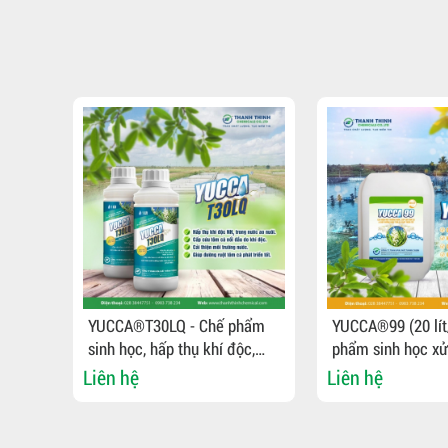
,
YUCCA®T30LQ - Chế phẩm
YUCCA®99 (20 lít
mùn
sinh học, hấp thụ khí độc,
phẩm sinh học xử
o
cấp cứu tôm cá nổi đầu, xử
trường nước, bổ 
Liên hệ
Liên hệ
lý môi trường nước
thức ăn cho tôm 