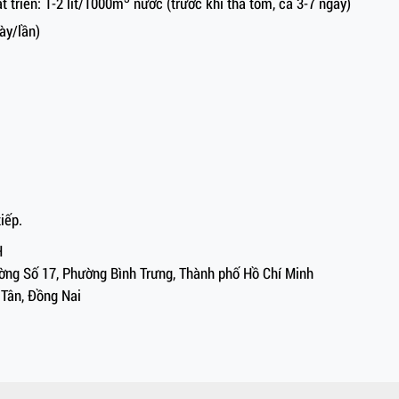
t triển: 1-2 lít/1000m
nước (trước khi thả tôm, cá 3-7 ngày)
ày/lần)
iếp.
H
Đường Số 17, Phường Bình Trưng, Thành phố Hồ Chí Minh
 Tân, Đồng Nai