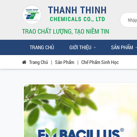
THANH THINH
CHEMICALS CO., LTD
TRAO CHẤT LƯỢNG, TẠO NIỀM TIN
TRANG CHỦ
GIỚI THIỆU
SẢN PHẨM
Trang Chủ
|
Sản Phẩm
|
Chế Phẩm Sinh Học