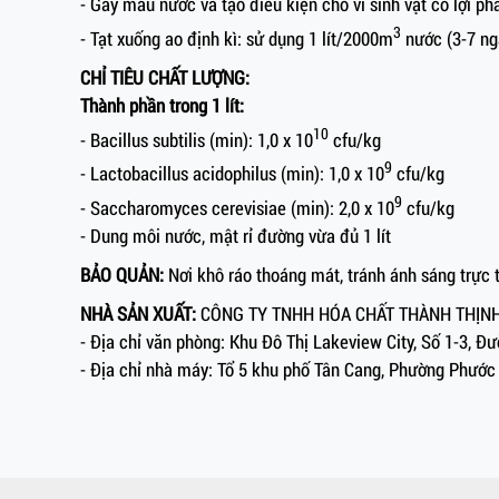
- Gây màu nước và tạo điều kiện cho vi sinh vật có lợi phá
3
- Tạt xuống ao định kì: sử dụng 1 lít/2000m
nước (3-7 ng
CHỈ TIÊU CHẤT LƯỢNG:
Thành phần trong 1 lít:
10
- Bacillus subtilis (min): 1,0 x 10
cfu/kg
9
- Lactobacillus acidophilus (min): 1,0 x 10
cfu/kg
9
- Saccharomyces cerevisiae (min): 2,0 x 10
cfu/kg
- Dung môi nước, mật rỉ đường vừa đủ 1 lít
BẢO QUẢN:
Nơi khô ráo thoáng mát, tránh ánh sáng trực t
NHÀ SẢN XUẤT:
CÔNG TY TNHH HÓA CHẤT THÀNH THỊN
- Địa chỉ văn phòng: Khu Đô Thị Lakeview City, Số 1-3, 
- Địa chỉ nhà máy: Tổ 5 khu phố Tân Cang, Phường Phước