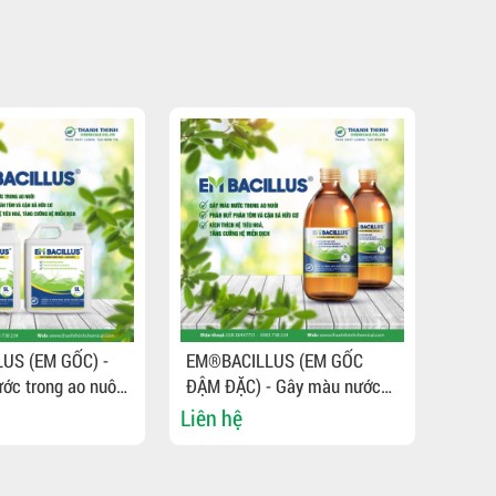
US (EM GỐC) -
EM®BACILLUS (EM GỐC
BIODI
ớc trong ao nuôi,
ĐẬM ĐẶC) - Gây màu nước
nguyê
hân tôm, kích
trong ao nuôi, phân hủy phân
bệnh,
Liên hệ
Liên 
êu hóa
tôm cá, kích thích hệ tiêu
dụng 
hóa