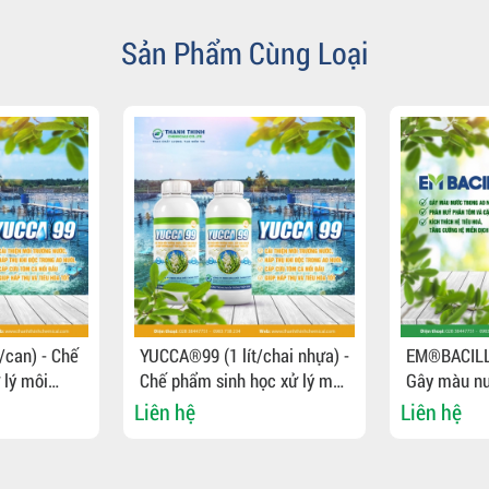
Sản Phẩm Cùng Loại
chai nhựa) -
EM®BACILLUS (EM GỐC) -
EM®BACILL
c xử lý môi
Gây màu nước trong ao nuôi,
ĐẬM ĐẶC) 
sung vào
phân hủy phân tôm, kích
trong ao nu
Liên hệ
Liên hệ
cá
thích hệ tiêu hóa
tôm cá, kíc
hóa