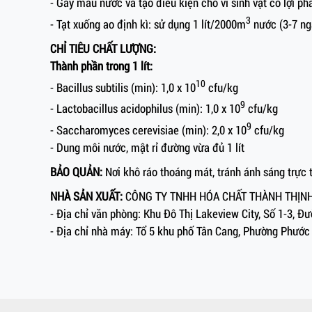
- Gây màu nước và tạo điều kiện cho vi sinh vật có lợi phá
3
- Tạt xuống ao định kì: sử dụng 1 lít/2000m
nước (3-7 ng
CHỈ TIÊU CHẤT LƯỢNG:
Thành phần trong 1 lít:
10
- Bacillus subtilis (min): 1,0 x 10
cfu/kg
9
- Lactobacillus acidophilus (min): 1,0 x 10
cfu/kg
9
- Saccharomyces cerevisiae (min): 2,0 x 10
cfu/kg
- Dung môi nước, mật rỉ đường vừa đủ 1 lít
BẢO QUẢN:
Nơi khô ráo thoáng mát, tránh ánh sáng trực t
NHÀ SẢN XUẤT:
CÔNG TY TNHH HÓA CHẤT THÀNH THỊN
- Địa chỉ văn phòng: Khu Đô Thị Lakeview City, Số 1-3, 
- Địa chỉ nhà máy: Tổ 5 khu phố Tân Cang, Phường Phước