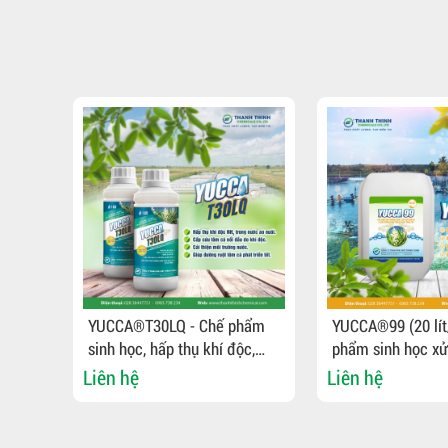
hẩm
YUCCA®99 (20 lít/can) - Chế
YUCCA®99 (1 lít/
c,
phẩm sinh học xử lý môi
Chế phẩm sinh họ
, xử
trường nước, bổ sung vào
trường nước, bổ 
Liên hệ
Liên hệ
thức ăn cho tôm cá
thức ăn cho tôm 