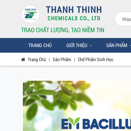
THANH THINH
CHEMICALS CO., LTD
TRAO CHẤT LƯỢNG, TẠO NIỀM TIN
TRANG CHỦ
GIỚI THIỆU
SẢN PHẨM
Trang Chủ
|
Sản Phẩm
|
Chế Phẩm Sinh Học