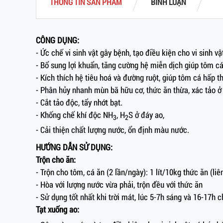
THÔNG TIN SẢN PHẨM
BÌNH LUẬN
CÔNG DỤNG:
- Ức chế vi sinh vật gây bệnh, tạo điều kiện cho vi sinh vật
- Bổ sung lợi khuẩn, tăng cường hệ miễn dịch giúp tôm c
- Kích thích hệ tiêu hoá và đường ruột, giúp tôm cá hấp th
- Phân hủy nhanh mùn bã hữu cơ, thức ăn thừa, xác tảo ở
- Cắt tảo độc, tẩy nhớt bạt.
- Khống chế khí độc NH
, H
S ở đáy ao,
3
2
- Cải thiện chất lượng nước, ổn định màu nước.
HƯỚNG DẪN SỬ DỤNG:
Trộn cho ăn:
- Trộn cho tôm, cá ăn (2 lần/ngày): 1 lít/10kg thức ăn (liê
- Hòa với lượng nước vừa phải, trộn đều với thức ăn
- Sử dụng tốt nhất khi trời mát, lúc 5-7h sáng và 16-17h c
Tạt xuống ao: