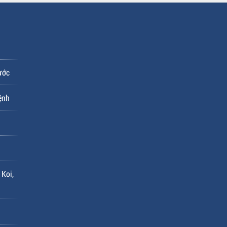
ước
ệnh
 Koi,