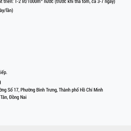
t triển: 1-2 lít/1000m
nước (trước khi thả tôm, cá 3-7 ngày)
ày/lần)
iếp.
H
Đường Số 17, Phường Bình Trưng, Thành phố Hồ Chí Minh
 Tân, Đồng Nai