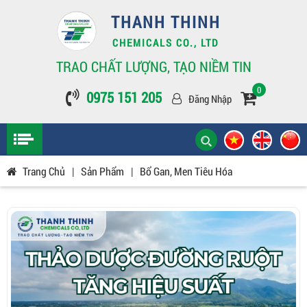
THANH THINH
CHEMICALS CO., LTD
TRAO CHẤT LƯỢNG, TẠO NIỀM TIN
0
0975 151 205
Đăng Nhập
Trang Chủ
|
Sản Phẩm
|
Bổ Gan, Men Tiêu Hóa