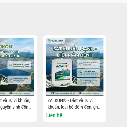
 virus, vi khuẩn,
ZALKON® - Diệt virus, vi
HI-CHLON 
guyên sinh động
khuẩn, loại bỏ đốm đen, ghẻ
hệ mớ
h, khử trùng bể
trên tôm, sát trùng bể ương,
nghệ 
Liên hệ
Liên 
cụ nuôi
dụng cụ nuôi
trắng
mạnh,