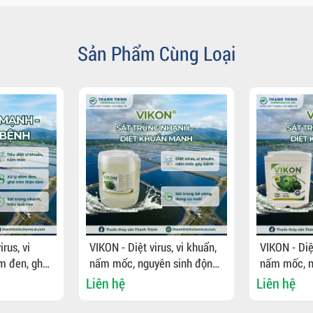
Sản Phẩm Cùng Loại
rus, vi
VIKON - Diệt virus, vi khuẩn,
VIKON - Diệt
ốm đen, ghẻ
nấm mốc, nguyên sinh động
nấm mốc, n
ng bể ương,
vật gây bệnh, khử trùng bể
vật gây bện
Liên hệ
Liên hệ
ương, dụng cụ nuôi
ương, dụng 