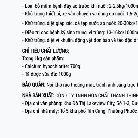
- Loại bỏ mầm bệnh đáy ao trước khi nuôi: 2-2,5kg/1000
- Khử trùng thiết bị, xe vận chuyển và dụng cụ nuôi: 1,5-2
- Khử trùng, diệt giáp xác, cá tạp nước ao nuôi: 20-30kg
- Điều trị các bệnh ký sinh trùng, vi trùng: 13-16kg/1000
- Khử trùng, diệt vi khuẩn, động vật đơn bào và tảo độc ở 
CHỈ TIÊU CHẤT LƯỢNG:
Trong 1kg sản phẩm:
- Calcium hypochlorite: 700g
- Tá dược vừa đủ: 1000g
BẢO QUẢN:
Nơi khô ráo thoáng mát, tránh ánh sáng trực t
NHÀ SẢN XUẤT:
CÔNG TY TNHH HÓA CHẤT THÀNH THỊN
- Địa chỉ văn phòng: Khu Đô Thị Lakeview City, Số 1-3, 
- Địa chỉ nhà máy: Tổ 5 khu phố Tân Cang, Phường Phước