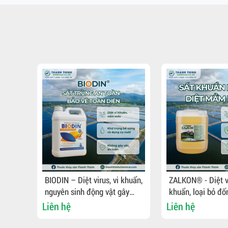
khuẩn,
BIODIN – Diệt virus, vi khuẩn,
ZALKON® - Diệt vi
ây
nguyên sinh động vật gây
khuẩn, loại bỏ đ
,
bệnh, khử trùng bể ương,
trên tôm, sát trù
Liên hệ
Liên hệ
dụng cụ nuôi
dụng cụ nuôi