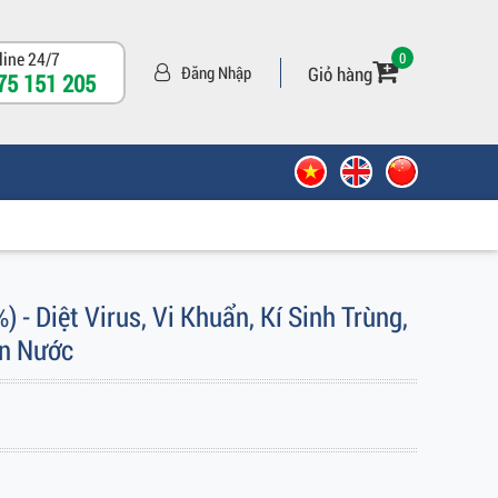
line 24/7
0
Giỏ hàng
Đăng Nhập
75 151 205
- Diệt Virus, Vi Khuẩn, Kí Sinh Trùng,
n Nước