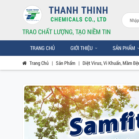
THANH THINH
CHEMICALS CO., LTD
TRAO CHẤT LƯỢNG, TẠO NIỀM TIN
TRANG CHỦ
GIỚI THIỆU
SẢN PHẨM
Trang Chủ
|
Sản Phẩm
|
Diệt Virus, Vi Khuẩn, Mầm Bệ