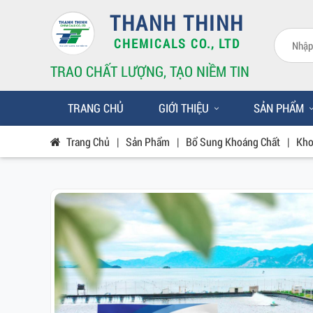
THANH THINH
CHEMICALS CO., LTD
TRAO CHẤT LƯỢNG, TẠO NIỀM TIN
TRANG CHỦ
GIỚI THIỆU
SẢN PHẨM
Trang Chủ
|
Sản Phẩm
|
Bổ Sung Khoáng Chất
|
Kho