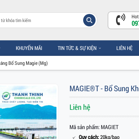
Hot
09
KHUYẾN MÃI
TIN TỨC & SỰ KIỆN
LIÊN HỆ
áng Bổ Sung Magie (Mg)
MAGIE®T - Bổ Sung Kh
Liên hệ
Mã sản phẩm: MAGIET
Quy cách:
20kg/bao