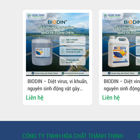
oáng
BIODIN – Diệt virus, vi khuẩn,
BIODIN – Diệt viru
nguyên sinh động vật gây
nguyên sinh động
bệnh, khử trùng bể ương,
bệnh, khử trùng b
Liên hệ
Liên hệ
dụng cụ nuôi
dụng cụ nuôi
CÔNG TY TNHH HÓA CHẤT THÀNH THỊNH