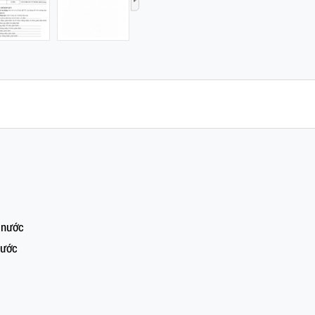
›
nước
ước