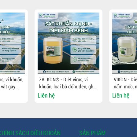
s, vi khuẩn,
ZALKON® - Diệt virus, vi
VIKON - Diệt
 vật gây
khuẩn, loại bỏ đốm đen, ghẻ
nấm mốc, n
ể ương,
trên tôm, sát trùng bể ương,
vật gây bện
Liên hệ
Liên hệ
dụng cụ nuôi
ương, dụng 
CHÍNH SÁCH ĐIỀU KHOẢN
SẢN PHẨM