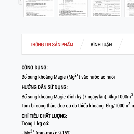
‹
THÔNG TIN SẢN PHẨM
BÌNH LUẬN
CÔNG DỤNG:
2+
Bổ sung khoáng Magie (Mg
) vào nước ao nuôi
HƯỚNG DẪN SỬ DỤNG:
3
Bổ sung khoáng Magie định kỳ (7 ngày/lần): 4kg/1000m
3
Tôm bị cong thân, đục cơ do thiếu khoáng: 6kg/1000m
n
CHỈ TIÊU CHẤT LƯỢNG:
Trong 1 kg có:
2+
- Mg
(min-max): 9-15%