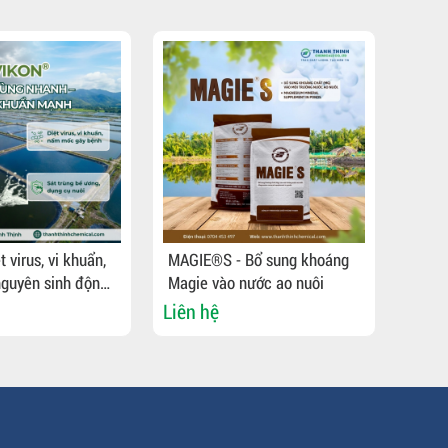
 virus, vi khuẩn,
MAGIE®S - Bổ sung khoáng
BIODI
guyên sinh động
Magie vào nước ao nuôi
nguyê
h, khử trùng bể
bệnh,
Liên hệ
Liên 
cụ nuôi
dụng 