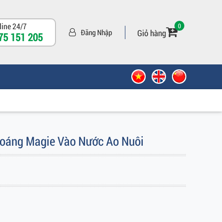
line 24/7
0
Giỏ hàng
Đăng Nhập
75 151 205
oáng Magie Vào Nước Ao Nuôi