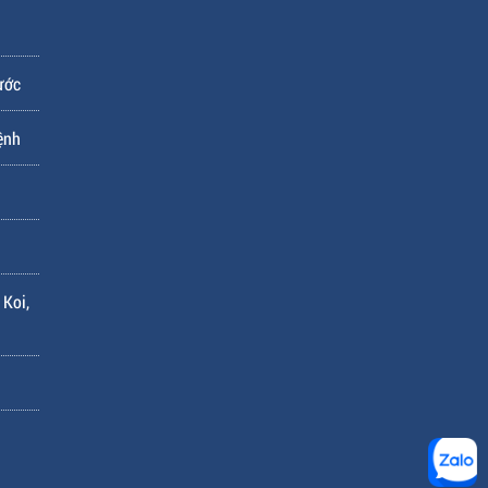
ước
ệnh
 Koi,