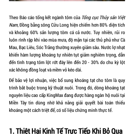
Theo Báo cáo tổng kết ngành tôm của
Tổng cục Thủy sản Việt
Nam
, Đồng bằng sông Cửu Long hiện chiếm hơn 80% diện tích
và khoảng 60% sản lượng tôm cá cả nước. Tuy nhiên, rủi ro
luôn rình rập khi vào mùa mưa, độ mặn tại các thủ phủ như Cà
Mau, Bạc Liêu, Sóc Trăng thường xuyên giảm sâu. Nước lợ nhạt
khiến hàm lượng khoáng tự nhiên tụt giảm nghiêm trọng, dẫn
đến tình trạng tôm lột rớt đáy lên đến 20 - 30% do chu kỳ lột
xác không đồng loạt và mềm vỏ kéo dài.
Để bảo vệ lợi nhuận, việc bổ sung khoáng tạt cho tôm là quy
trình bắt buộc trong kỹ thuật nuôi. Trong đó, dòng khoáng tạt
nguyên liệu cao cấp KingMax đang được hàng ngàn hộ nuôi tại
Miền Tây tin dùng nhờ khả năng giải quyết bài toán thiếu
khoáng một cách triệt để, có số liệu chứng minh thực tế.
1. Thiệt Hại Kinh Tế Trực Tiếp Khi Bỏ Qua