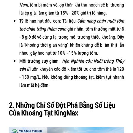
Nam
, tôm bị mềm vỏ, ọp thân khi thu hoạch sẽ bị thương
lái ép giá, làm giảm từ 15% - 20% giá trị lô hàng.
Tỷ lệ hao hụt đầu con:
Tài liệu
Cẩm nang chăn nuôi tôm
thẻ chân trắng thâm canh
ghi nhận, tôm thường mất từ 6
- 8 giờ để vỏ cứng lại trong môi trường thiếu khoáng. Đây
là "khoảng thời gian vàng" khiến chúng dễ bị ăn thịt lẫn
nhau, gây hao hụt từ 10% - 15% lượng tôm.
Môi trường suy giảm:
Viện Nghiên cứu Nuôi trồng Thủy
sản II
luôn khuyến cáo độ kiềm tối ưu cho tôm thẻ là 120
- 150 mg/L. Nếu không dùng khoáng tạt, kiềm tụt nhanh
làm mất hệ đệm.
2. Những Chỉ Số Đột Phá Bằng Số Liệu
Của Khoáng Tạt KingMax