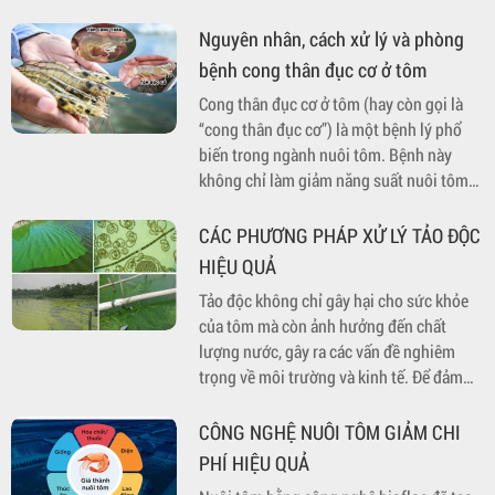
Nguyên nhân, cách xử lý và phòng
bệnh cong thân đục cơ ở tôm
Cong thân đục cơ ở tôm (hay còn gọi là
“cong thân đục cơ”) là một bệnh lý phổ
biến trong ngành nuôi tôm. Bệnh này
không chỉ làm giảm năng suất nuôi tôm
mà còn ảnh hưởng đến chất lượng sản
phẩm cuối cùng.
CÁC PHƯƠNG PHÁP XỬ LÝ TẢO ĐỘC
HIỆU QUẢ
Tảo độc không chỉ gây hại cho sức khỏe
của tôm mà còn ảnh hưởng đến chất
lượng nước, gây ra các vấn đề nghiêm
trọng về môi trường và kinh tế. Để đảm
bảo sự phát triển bền vững và hiệu quả
của ngành nuôi tôm, việc xử lý tảo độc
CÔNG NGHỆ NUÔI TÔM GIẢM CHI
một cách hiệu quả là điều cần thiết.
PHÍ HIỆU QUẢ