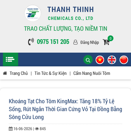
THANH THINH
CHEMICALS CO., LTD
TRAO CHẤT LƯỢNG, TẠO NIỀM TIN
0
0975 151 205
Đăng Nhập
Trang Chủ
|
Tin Tức & Sự Kiện
|
Cẩm Nang Nuôi Tôm
Khoáng Tạt Cho Tôm KingMax: Tăng 18% Tỷ Lệ
Sống, Rút Ngắn Thời Gian Cứng Vỏ Tại Đồng Bằng
Sông Cửu Long
16-06-2026 |
845