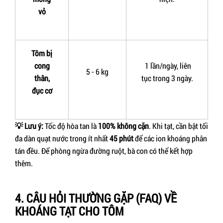
vỏ
Tôm bị
cong
1 lần/ngày, liên
5
-
6
kg
thân,
tục trong 3 ngày.
đục cơ
💡
Lưu ý:
Tốc độ hòa tan là
100% không cặn
. Khi tạt, cần bật tối
đa dàn quạt nước trong ít nhất
45 phút
để các ion khoáng phân
tán đều. Để phòng ngừa đường ruột, bà con có thể kết hợp
thêm.
4. CÂU HỎI THƯỜNG GẶP (FAQ) VỀ
KHOÁNG TẠT CHO TÔM