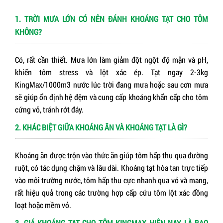
1. TRỜI MƯA LỚN CÓ NÊN ĐÁNH KHOÁNG TẠT CHO TÔM
KHÔNG?
Có, rất cần thiết. Mưa lớn làm giảm đột ngột độ mặn và pH,
khiến tôm stress và lột xác ép. Tạt ngay 2-3kg
KingMax/1000m3 nước lúc trời đang mưa hoặc sau cơn mưa
sẽ giúp ổn định hệ đệm và cung cấp khoáng khẩn cấp cho tôm
cứng vỏ, tránh rớt đáy.
2. KHÁC BIỆT GIỮA KHOÁNG ĂN VÀ KHOÁNG TẠT LÀ GÌ?
Khoáng ăn được trộn vào thức ăn giúp tôm hấp thu qua đường
ruột, có tác dụng chậm và lâu dài. Khoáng tạt hòa tan trực tiếp
vào môi trường nước, tôm hấp thu cực nhanh qua vỏ và mang,
rất hiệu quả trong các trường hợp cấp cứu tôm lột xác đồng
loạt hoặc mềm vỏ.
3. GIÁ KHOÁNG TẠT CHO TÔM KINGMAX HIỆN NAY LÀ BAO