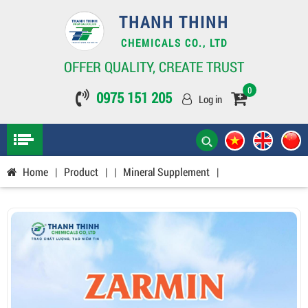
THANH THINH
CHEMICALS CO., LTD
OFFER QUALITY, CREATE TRUST
0
0975 151 205
Log in
Home
|
Product
|
|
Mineral Supplement
|