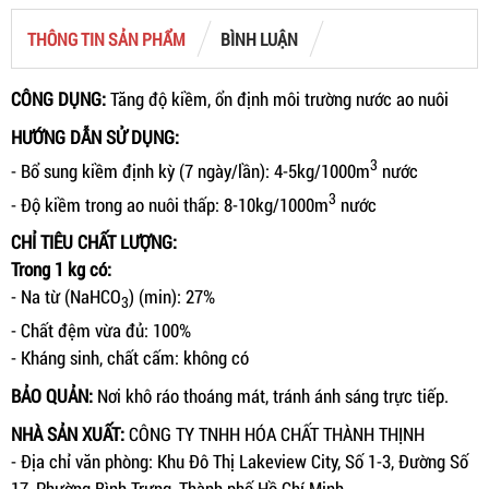
THÔNG TIN SẢN PHẨM
BÌNH LUẬN
CÔNG DỤNG:
Tăng độ kiềm, ổn định môi trường nước ao nuôi
HƯỚNG DẪN SỬ DỤNG:
3
- Bổ sung kiềm định kỳ (7 ngày/lần): 4-5kg/1000m
nước
3
- Độ kiềm trong ao nuôi thấp: 8-10kg/1000m
nước
CHỈ TIÊU CHẤT LƯỢNG:
Trong 1 kg có:
- Na từ (NaHCO
) (min): 27%
3
- Chất đệm vừa đủ: 100%
- Kháng sinh, chất cấm: không có
BẢO QUẢN:
Nơi khô ráo thoáng mát, tránh ánh sáng trực tiếp.
NHÀ SẢN XUẤT:
CÔNG TY TNHH HÓA CHẤT THÀNH THỊNH
- Địa chỉ văn phòng: Khu Đô Thị Lakeview City, Số 1-3, Đường Số
17, Phường Bình Trưng, Thành phố Hồ Chí Minh