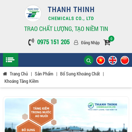
THANH THINH
CHEMICALS CO., LTD
TRAO CHẤT LƯỢNG, TẠO NIỀM TIN
0
0975 151 205
Đăng Nhập
Trang Chủ
|
Sản Phẩm
|
Bổ Sung Khoáng Chất
|
Khoáng Tăng Kiềm