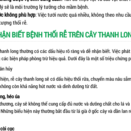
lý sẽ là môi trường lý tưởng cho mầm bệnh.
ớc không phù hợp
: Việc tưới nước quá nhiều, không theo nhu cầ
tượng thối rễ.
NHẬN BIẾT BỆNH THỐI RỄ TRÊN CÂY THANH LO
thanh long thường có các dấu hiệu rõ ràng và dễ nhận biết. Việc phát
 các biện pháp phòng trừ hiệu quả. Dưới đây là một số triệu chứng p
hân hủy
 hiện, rễ cây thanh long sẽ có dấu hiệu thối rữa, chuyển màu nâu sẫ
không còn khả năng hút nước và dinh dưỡng từ đất.
àng, héo úa
n thương, cây sẽ không thể cung cấp đủ nước và dưỡng chất cho lá và
 Những biểu hiện này thường bắt đầu từ lá già ở gốc cây và dần lan 
 còi cọc