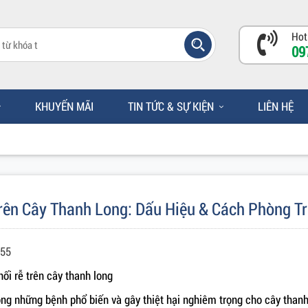
Hot
09
KHUYẾN MÃI
TIN TỨC & SỰ KIỆN
LIÊN HỆ
rên Cây Thanh Long: Dấu Hiệu & Cách Phòng T
555
hối rễ trên cây thanh long
ong những bệnh phổ biến và gây thiệt hại nghiêm trọng cho cây thanh 