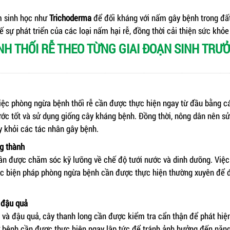
m sinh học như
Trichoderma
để đối kháng với nấm gây bệnh trong đất
ế sự phát triển của các loại nấm hại rễ, đồng thời cải thiện sức khỏe 
ỆNH THỐI RỄ THEO TỪNG GIAI ĐOẠN SINH TRƯ
việc phòng ngừa bệnh thối rễ cần được thực hiện ngay từ đầu bằng 
ước tốt và sử dụng giống cây kháng bệnh. Đồng thời, nông dân nên s
y khỏi các tác nhân gây bệnh.
ng thành
cần được chăm sóc kỹ lưỡng về chế độ tưới nước và dinh dưỡng. Việc 
ác biện pháp phòng ngừa bệnh cần được thực hiện thường xuyên để 
à đậu quả
a và đậu quả, cây thanh long cần được kiểm tra cẩn thận để phát hi
rừ bệnh cần được thực hiện ngay lập tức để tránh ảnh hưởng đến năng