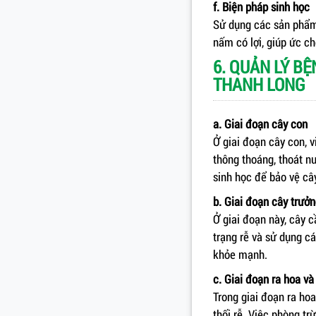
f. Biện pháp sinh học
Sử dụng các sản phẩ
nấm có lợi, giúp ức ch
6. QUẢN LÝ B
THANH LONG
a. Giai đoạn cây con
Ở giai đoạn cây con, 
thông thoáng, thoát n
sinh học để bảo vệ câ
b. Giai đoạn cây trưở
Ở giai đoạn này, cây 
trạng rễ và sử dụng c
khỏe mạnh.
c. Giai đoạn ra hoa v
Trong giai đoạn ra ho
thối rễ. Việc phòng t