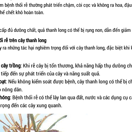
ễm bệnh thối rễ thường phát triển chậm, còi cọc và không ra hoa, đậ
thể chết khô hoàn toàn.
cấp đủ dưỡng chất, quả thanh long có thể bị rụng non, dẫn đến giảm
ối rễ trên cây thanh long
y ra những tác hại nghiêm trọng đối với cây thanh long, đặc biệt kh
 cây trồng
: Khi rễ cây bị tổn thương, khả năng hấp thụ dưỡng ch
tiếp đến sự phát triển của cây và năng suất quả.
oạt
: Nếu không kiểm soát được bệnh, cây thanh long có thể bị ch
ho nông dân.
chóng
: Bệnh thối rễ có thể lây lan qua đất, nước và các dụng cụ 
rọng đến các cây xung quanh.