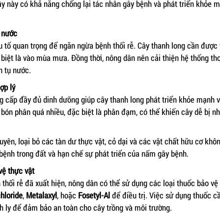
ây này có khả năng chống lại tác nhân gây bệnh và phát triển khỏe m
i nước
u tố quan trọng để ngăn ngừa bệnh thối rễ. Cây thanh long cần được 
 biệt là vào mùa mưa. Đồng thời, nông dân nên cải thiện hệ thống t
h tụ nước.
ợp lý
g cấp đầy đủ dinh dưỡng giúp cây thanh long phát triển khỏe mạnh 
c bón phân quá nhiều, đặc biệt là phân đạm, có thể khiến cây dễ bị n
yên, loại bỏ các tàn dư thực vật, cỏ dại và các vật chất hữu cơ khô
ệnh trong đất và hạn chế sự phát triển của nấm gây bệnh.
vệ thực vật
 thối rễ đã xuất hiện, nông dân có thể sử dụng các loại thuốc bảo vệ
hloride
,
Metalaxyl
, hoặc
Fosetyl-Al
để điều trị. Việc sử dụng thuốc c
ch ly để đảm bảo an toàn cho cây trồng và môi trường.