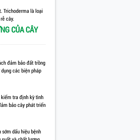
. Trichoderma là loại
rễ cây.
ỞNG CỦA CÂY
cách đảm bảo đất trồng
ử dụng các biện pháp
kiểm tra định kỳ tình
đảm bảo cây phát triển
ện sớm dấu hiệu bệnh
 suất và chất lượng