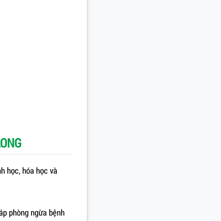
LONG
nh học, hóa học và
háp phòng ngừa bệnh