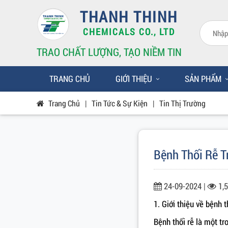
THANH THINH
CHEMICALS CO., LTD
TRAO CHẤT LƯỢNG, TẠO NIỀM TIN
TRANG CHỦ
GIỚI THIỆU
SẢN PHẨM
Trang Chủ
|
Tin Tức & Sự Kiện
|
Tin Thị Trường
Bệnh Thối Rễ T
24-09-2024 |
1,
1. Giới thiệu về bệnh t
Bệnh thối rễ là một tr