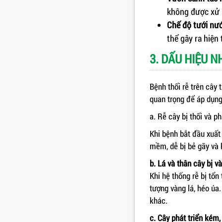
không được xử 
Chế độ tưới nư
thể gây ra hiện 
3. DẤU HIỆU 
Bệnh thối rễ trên cây 
quan trọng để áp dụng
a. Rễ cây bị thối và p
Khi bệnh bắt đầu xuất
mềm, dễ bị bẻ gãy và 
b. Lá và thân cây bị v
Khi hệ thống rễ bị tổ
tượng vàng lá, héo úa.
khác.
c. Cây phát triển kém,