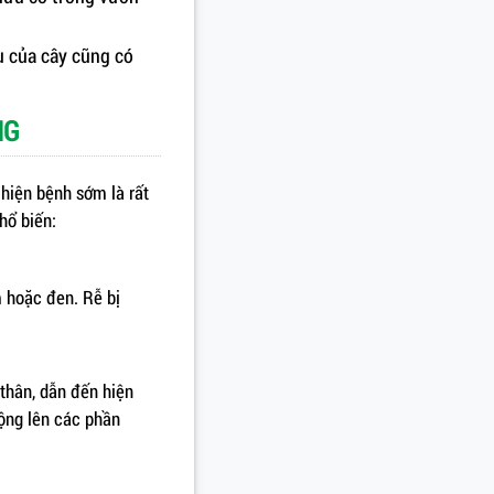
u của cây cũng có
NG
 hiện bệnh sớm là rất
hổ biến:
m hoặc đen. Rễ bị
 thân, dẫn đến hiện
rộng lên các phần