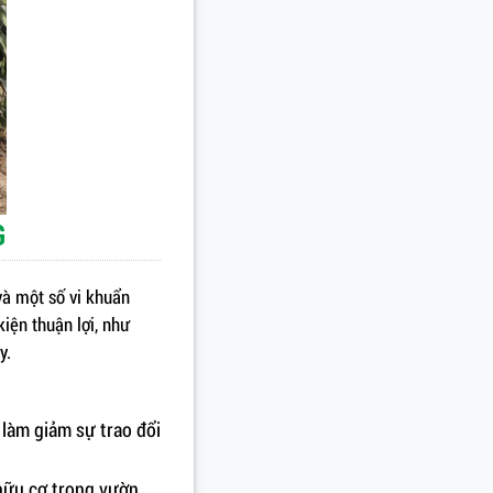
G
 và một số vi khuẩn
iện thuận lợi, như
y.
 làm giảm sự trao đổi
 hữu cơ trong vườn