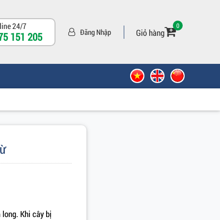
line 24/7
0
Giỏ hàng
Đăng Nhập
75 151 205
rừ
long. Khi cây bị