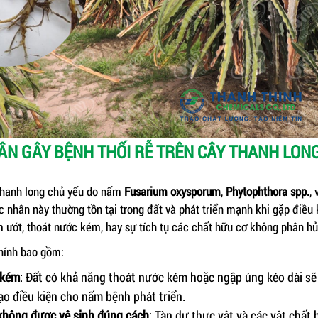
ÂN GÂY BỆNH THỐI RỄ TRÊN CÂY THANH LON
 thanh long chủ yếu do nấm
Fusarium oxysporum
,
Phytophthora spp.
,
 nhân này thường tồn tại trong đất và phát triển mạnh khi gặp điều k
 ướt, thoát nước kém, hay sự tích tụ các chất hữu cơ không phân hủ
hính bao gồm:
 kém
: Đất có khả năng thoát nước kém hoặc ngập úng kéo dài sẽ
tạo điều kiện cho nấm bệnh phát triển.
không được vệ sinh đúng cách
: Tàn dư thực vật và các vật chất