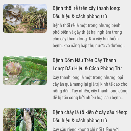
Bệnh thối rễ trên cây thanh long:
Dấu hiệu & cách phòng trừ
Bệnh thối rễ là một trong những bệnh
phổ biến và gây thiệt hại nghiêm trọng
cho cây thanh long. Khi cây bị nhiễm
bệnh, khả năng hấp thụ nước và dưỡng
chất từ đất sẽ bị suy giảm, dẫn đến sự
phát triển kém và có thể chết cây nếu
Bệnh Đốm Nâu Trên Cây Thanh
không được điều trị kịp thời. Bài viết này
Long: Dấu Hiệu & Cách Phòng Trừ
sẽ cung cấp thông tin chi tiết về dấu hiệu
Cây thanh long là một trong những loại
nhận biết, nguyên nhân gây bệnh và các
cây ăn quả mang lại giá trị kinh tế cao cho
biện pháp phòng trừ hiệu quả.
nông dân. Tuy nhiên, cây thanh long cũng
dễ bị tấn công bởi nhiều loại sâu bệnh,
trong đó bệnh đốm nâu là một trong
những bệnh phổ biến và nguy hiểm. Bệnh
Bệnh cháy lá tổ kiến ở cây sầu riêng:
không chỉ ảnh hưởng đến chất lượng quả,
Dấu hiệu & cách phòng trừ
mà còn làm giảm năng suất, gây thiệt hại
Cây sầu riêng không chỉ nổi tiếng với
lớn về kinh tế. Bài viết dưới đây sẽ cung