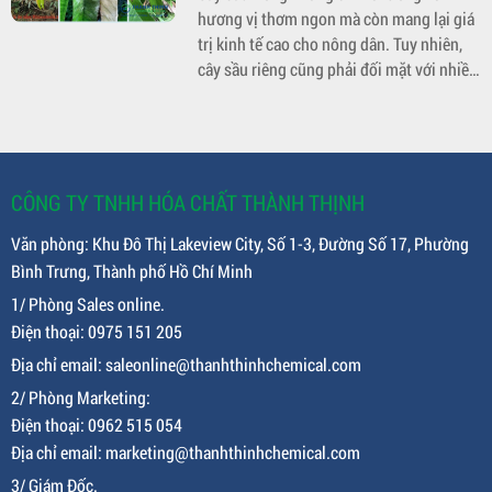
hương vị thơm ngon mà còn mang lại giá
cấp thông tin chi tiết về dấu hiệu nhận
trị kinh tế cao cho nông dân. Tuy nhiên,
biết và cách phòng trừ bệnh đốm nâu trên
cây sầu riêng cũng phải đối mặt với nhiều
cây thanh long để giúp nông dân quản lý
loại sâu bệnh, trong đó bệnh cháy lá tổ
và bảo vệ vườn cây một cách hiệu quả. 2.
kiến là một trong những bệnh gây thiệt
Dấu hiệu nhận biết bệnh đố
hại lớn. Bệnh này không chỉ ảnh hưởng
đến sức khỏe cây mà còn làm giảm năng
suất, chất lượng trái. Trong bài viết này,
CÔNG TY TNHH HÓA CHẤT THÀNH THỊNH
chúng ta sẽ cùng tìm hiểu về dấu hiệu
Văn phòng: Khu Đô Thị Lakeview City, Số 1-3, Đường Số 17, Phường
nhận biết bệnh cháy lá tổ kiến và các biện
Bình Trưng, Thành phố Hồ Chí Minh
pháp phòng trừ hiệu quả.
1/ Phòng Sales online.
Điện thoại: 0975 151 205
Địa chỉ email: saleonline@thanhthinhchemical.com
2/ Phòng Marketing:
Điện thoại: 0962 515 054
Địa chỉ email: marketing@thanhthinhchemical.com
3/ Giám Đốc.