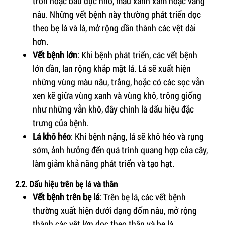
tròn hoặc bầu dục nhỏ, màu xanh xám hoặc vàng
nâu. Những vết bệnh này thường phát triển dọc
theo bẹ lá và lá, mở rộng dần thành các vệt dài
hơn.
Vết bệnh lớn
: Khi bệnh phát triển, các vết bệnh
lớn dần, lan rộng khắp mặt lá. Lá sẽ xuất hiện
những vùng màu nâu, trắng, hoặc có các sọc vằn
xen kẽ giữa vùng xanh và vùng khô, trông giống
như những vằn khô, đây chính là dấu hiệu đặc
trưng của bệnh.
Lá khô héo
: Khi bệnh nặng, lá sẽ khô héo và rụng
sớm, ảnh hưởng đến quá trình quang hợp của cây,
làm giảm khả năng phát triển và tạo hạt.
2.2. Dấu hiệu trên bẹ lá và thân
Vết bệnh trên bẹ lá
: Trên bẹ lá, các vết bệnh
thường xuất hiện dưới dạng đốm nâu, mở rộng
thành các vệt lớn dọc theo thân và bẹ lá.