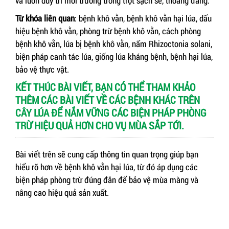
và luôn duy trì môi trường trồng trọt sạch sẽ, thoáng đãng.
Từ khóa liên quan
: bệnh khô vằn, bệnh khô vằn hại lúa, dấu
hiệu bệnh khô vằn, phòng trừ bệnh khô vằn, cách phòng
bệnh khô vằn, lúa bị bệnh khô vằn, nấm Rhizoctonia solani,
biện pháp canh tác lúa, giống lúa kháng bệnh, bệnh hại lúa,
bảo vệ thực vật.
KẾT THÚC BÀI VIẾT, BẠN CÓ THỂ THAM KHẢO
THÊM CÁC BÀI VIẾT VỀ CÁC BỆNH KHÁC TRÊN
CÂY LÚA ĐỂ NẮM VỮNG CÁC BIỆN PHÁP PHÒNG
TRỪ HIỆU QUẢ HƠN CHO VỤ MÙA SẮP TỚI.
Bài viết trên sẽ cung cấp thông tin quan trọng giúp bạn
hiểu rõ hơn về bệnh khô vằn hại lúa, từ đó áp dụng các
biện pháp phòng trừ đúng đắn để bảo vệ mùa màng và
nâng cao hiệu quả sản xuất.