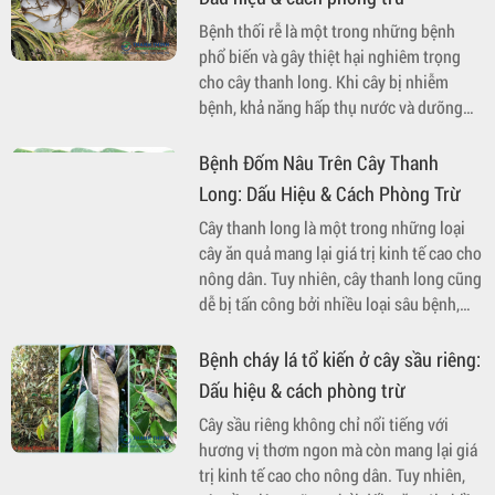
Bệnh thối rễ là một trong những bệnh
phổ biến và gây thiệt hại nghiêm trọng
cho cây thanh long. Khi cây bị nhiễm
bệnh, khả năng hấp thụ nước và dưỡng
chất từ đất sẽ bị suy giảm, dẫn đến sự
phát triển kém và có thể chết cây nếu
Bệnh Đốm Nâu Trên Cây Thanh
không được điều trị kịp thời. Bài viết này
Long: Dấu Hiệu & Cách Phòng Trừ
sẽ cung cấp thông tin chi tiết về dấu hiệu
Cây thanh long là một trong những loại
nhận biết, nguyên nhân gây bệnh và các
cây ăn quả mang lại giá trị kinh tế cao cho
biện pháp phòng trừ hiệu quả.
nông dân. Tuy nhiên, cây thanh long cũng
dễ bị tấn công bởi nhiều loại sâu bệnh,
trong đó bệnh đốm nâu là một trong
những bệnh phổ biến và nguy hiểm. Bệnh
Bệnh cháy lá tổ kiến ở cây sầu riêng:
không chỉ ảnh hưởng đến chất lượng quả,
Dấu hiệu & cách phòng trừ
mà còn làm giảm năng suất, gây thiệt hại
Cây sầu riêng không chỉ nổi tiếng với
lớn về kinh tế. Bài viết dưới đây sẽ cung
hương vị thơm ngon mà còn mang lại giá
cấp thông tin chi tiết về dấu hiệu nhận
trị kinh tế cao cho nông dân. Tuy nhiên,
biết và cách phòng trừ bệnh đốm nâu trên