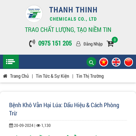
THANH THINH
CHEMICALS CO., LTD
TRAO CHẤT LƯỢNG, TẠO NIỀM TIN
0
0975 151 205
Đăng Nhập
Trang Chủ
|
Tin Tức & Sự Kiện
|
Tin Thị Trường
Bệnh Khô Vằn Hại Lúa: Dấu Hiệu & Cách Phòng
Trừ
20-09-2024 |
1,130