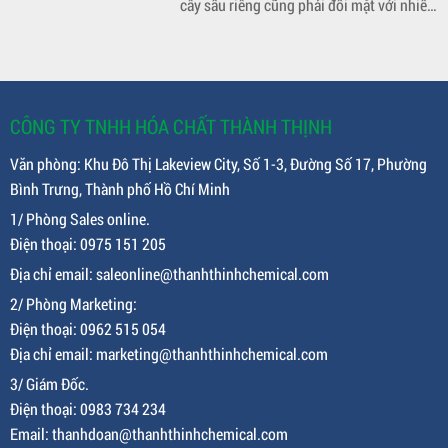
cây sầu riêng cũng phải đối mặt với nhiều
cây thanh long để giúp nông dân quản lý
loại sâu bệnh, trong đó bệnh cháy lá tổ
và bảo vệ vườn cây một cách hiệu quả. 2.
kiến là một trong những bệnh gây thiệt
Dấu hiệu nhận biết bệnh đố
hại lớn. Bệnh này không chỉ ảnh hưởng
đến sức khỏe cây mà còn làm giảm năng
suất, chất lượng trái. Trong bài viết này,
CÔNG TY TNHH HÓA CHẤT THÀNH THỊNH
chúng ta sẽ cùng tìm hiểu về dấu hiệu
Văn phòng: Khu Đô Thị Lakeview City, Số 1-3, Đường Số 17, Phường
nhận biết bệnh cháy lá tổ kiến và các biện
Bình Trưng, Thành phố Hồ Chí Minh
pháp phòng trừ hiệu quả.
1/ Phòng Sales online.
Điện thoại: 0975 151 205
Địa chỉ email: saleonline@thanhthinhchemical.com
2/ Phòng Marketing:
Điện thoại: 0962 515 054
Địa chỉ email: marketing@thanhthinhchemical.com
3/ Giám Đốc.
Điện thoại: 0983 734 234
Email: thanhdoan@thanhthinhchemical.com