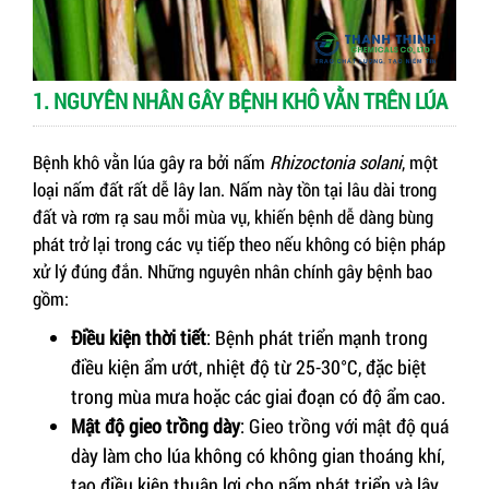
1. NGUYÊN NHÂN GÂY BỆNH KHÔ VẰN TRÊN LÚA
Bệnh khô vằn lúa gây ra bởi nấm
Rhizoctonia solani
, một
loại nấm đất rất dễ lây lan. Nấm này tồn tại lâu dài trong
đất và rơm rạ sau mỗi mùa vụ, khiến bệnh dễ dàng bùng
phát trở lại trong các vụ tiếp theo nếu không có biện pháp
xử lý đúng đắn. Những nguyên nhân chính gây bệnh bao
gồm:
Điều kiện thời tiết
: Bệnh phát triển mạnh trong
điều kiện ẩm ướt, nhiệt độ từ 25-30°C, đặc biệt
trong mùa mưa hoặc các giai đoạn có độ ẩm cao.
Mật độ gieo trồng dày
: Gieo trồng với mật độ quá
dày làm cho lúa không có không gian thoáng khí,
tạo điều kiện thuận lợi cho nấm phát triển và lây