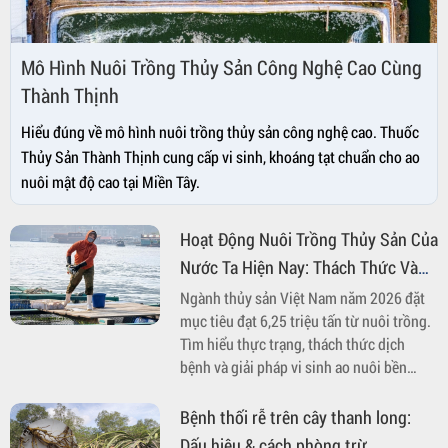
Mô Hình Nuôi Trồng Thủy Sản Công Nghệ Cao Cùng
Thành Thịnh
Hiểu đúng về mô hình nuôi trồng thủy sản công nghệ cao. Thuốc
Thủy Sản Thành Thịnh cung cấp vi sinh, khoáng tạt chuẩn cho ao
nuôi mật độ cao tại Miền Tây.
Hoạt Động Nuôi Trồng Thủy Sản Của
Nước Ta Hiện Nay: Thách Thức Và
Giải Pháp Bền Vững
Ngành thủy sản Việt Nam năm 2026 đặt
mục tiêu đạt 6,25 triệu tấn từ nuôi trồng.
Tìm hiểu thực trạng, thách thức dịch
bệnh và giải pháp vi sinh ao nuôi bền
vững từ Thành Thịnh Chemical.
Bệnh thối rễ trên cây thanh long:
Dấu hiệu & cách phòng trừ