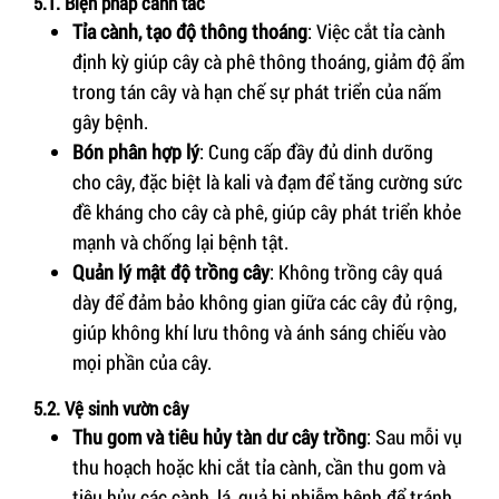
5.1. Biện pháp canh tác
Tỉa cành, tạo độ thông thoáng
: Việc cắt tỉa cành
định kỳ giúp cây cà phê thông thoáng, giảm độ ẩm
trong tán cây và hạn chế sự phát triển của nấm
gây bệnh.
Bón phân hợp lý
: Cung cấp đầy đủ dinh dưỡng
cho cây, đặc biệt là kali và đạm để tăng cường sức
đề kháng cho cây cà phê, giúp cây phát triển khỏe
mạnh và chống lại bệnh tật.
Quản lý mật độ trồng cây
: Không trồng cây quá
dày để đảm bảo không gian giữa các cây đủ rộng,
giúp không khí lưu thông và ánh sáng chiếu vào
mọi phần của cây.
5.2. Vệ sinh vườn cây
Thu gom và tiêu hủy tàn dư cây trồng
: Sau mỗi vụ
thu hoạch hoặc khi cắt tỉa cành, cần thu gom và
tiêu hủy các cành, lá, quả bị nhiễm bệnh để tránh