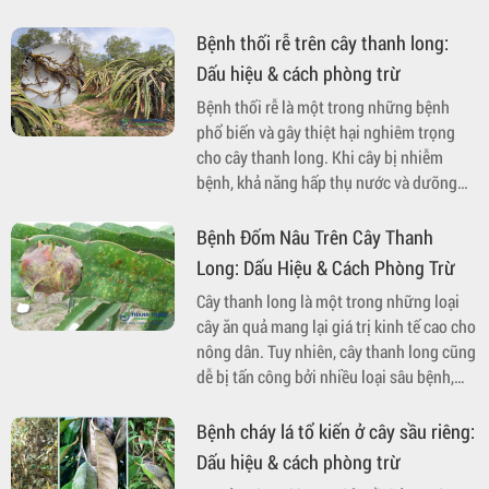
vững từ Thành Thịnh Chemical.
Bệnh thối rễ trên cây thanh long:
Dấu hiệu & cách phòng trừ
Bệnh thối rễ là một trong những bệnh
phổ biến và gây thiệt hại nghiêm trọng
cho cây thanh long. Khi cây bị nhiễm
bệnh, khả năng hấp thụ nước và dưỡng
chất từ đất sẽ bị suy giảm, dẫn đến sự
phát triển kém và có thể chết cây nếu
Bệnh Đốm Nâu Trên Cây Thanh
không được điều trị kịp thời. Bài viết này
Long: Dấu Hiệu & Cách Phòng Trừ
sẽ cung cấp thông tin chi tiết về dấu hiệu
Cây thanh long là một trong những loại
nhận biết, nguyên nhân gây bệnh và các
cây ăn quả mang lại giá trị kinh tế cao cho
biện pháp phòng trừ hiệu quả.
nông dân. Tuy nhiên, cây thanh long cũng
dễ bị tấn công bởi nhiều loại sâu bệnh,
trong đó bệnh đốm nâu là một trong
những bệnh phổ biến và nguy hiểm. Bệnh
Bệnh cháy lá tổ kiến ở cây sầu riêng:
không chỉ ảnh hưởng đến chất lượng quả,
Dấu hiệu & cách phòng trừ
mà còn làm giảm năng suất, gây thiệt hại