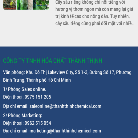
Cây sầu riêng không chỉ nổi tiếng với
lớn về kinh tế. Bài viết dưới đây sẽ cung
hương vị thơm ngon mà còn mang lại giá
cấp thông tin chi tiết về dấu hiệu nhận
trị kinh tế cao cho nông dân. Tuy nhiên,
biết và cách phòng trừ bệnh đốm nâu trên
cây sầu riêng cũng phải đối mặt với nhiều
cây thanh long để giúp nông dân quản lý
loại sâu bệnh, trong đó bệnh cháy lá tổ
và bảo vệ vườn cây một cách hiệu quả. 2.
kiến là một trong những bệnh gây thiệt
Dấu hiệu nhận biết bệnh đố
hại lớn. Bệnh này không chỉ ảnh hưởng
đến sức khỏe cây mà còn làm giảm năng
suất, chất lượng trái. Trong bài viết này,
CÔNG TY TNHH HÓA CHẤT THÀNH THỊNH
chúng ta sẽ cùng tìm hiểu về dấu hiệu
Văn phòng: Khu Đô Thị Lakeview City, Số 1-3, Đường Số 17, Phường
nhận biết bệnh cháy lá tổ kiến và các biện
Bình Trưng, Thành phố Hồ Chí Minh
pháp phòng trừ hiệu quả.
1/ Phòng Sales online.
Điện thoại: 0975 151 205
Địa chỉ email: saleonline@thanhthinhchemical.com
2/ Phòng Marketing:
Điện thoại: 0962 515 054
Địa chỉ email: marketing@thanhthinhchemical.com