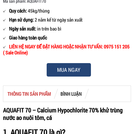
Mã sản phẩm: AQUAFIT70
Quy cách:
45kg/thùng
Hạn sử dụng:
2 năm kể từ ngày sản xuất
Ngày sản xuất:
in trên bao bì
Giao hàng toàn quốc
LIÊN HỆ NGAY ĐỂ ĐẶT HÀNG HOẶC NHẬN TƯ VẤN: 0975 151 205
( Sale Online)
MUA NGAY
THÔNG TIN SẢN PHẨM
BÌNH LUẬN
AQUAFIT 70 – Calcium Hypochlorite 70% khử trùng
nước ao nuôi tôm, cá
1. AQUAFIT 70 là gì?