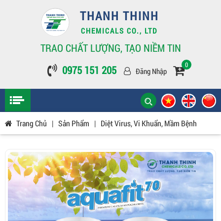
THANH THINH
CHEMICALS CO., LTD
TRAO CHẤT LƯỢNG, TẠO NIỀM TIN
0
0975 151 205
Đăng Nhập
Trang Chủ
|
Sản Phẩm
|
Diệt Virus, Vi Khuẩn, Mầm Bệnh