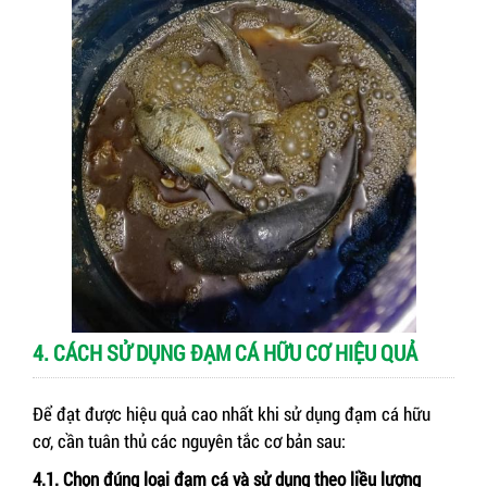
4. CÁCH SỬ DỤNG ĐẠM CÁ HỮU CƠ HIỆU QUẢ
Để đạt được hiệu quả cao nhất khi sử dụng đạm cá hữu
cơ, cần tuân thủ các nguyên tắc cơ bản sau:
4.1. Chọn đúng loại đạm cá và sử dụng theo liều lượng