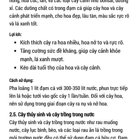
hồng, hoa cúc, lan, và các loại cây cảnh như bonsai, dương
xỉ. Các dưỡng chất có trong đạm cá giúp cây hoa và cây
cảnh phát triển mạnh, cho hoa đẹp, lâu tàn, màu sắc rực rỡ
và lá xanh tốt.
Lợi ích:
Kích thích cây ra hoa nhiều, hoa nở to và rực rỡ.
Tăng cường sức đề kháng, giúp cây cảnh khỏe
mạnh, lá xanh mượt.
Kéo dài tuổi thọ của hoa và cây cảnh.
Cách sử dụng:
Pha loãng 1 lít đạm cá với 300-350 lít nước, phun trực tiếp
lên lá hoặc tưới vào gốc cây 1 lần/tuần. Đối với cây hoa,
nên sử dụng trong giai đoạn cây ra nụ và nở hoa.
2.5. Cây thủy sinh và cây trồng trong nước
Cây thủy sinh và cây trồng trong nước như rau muống
nước, cây lục bình, bèo, và các loại rau ăn lá trồng trong
môi trường nước đều có thể sử dụng đạm cá hữu cơ. Đạm