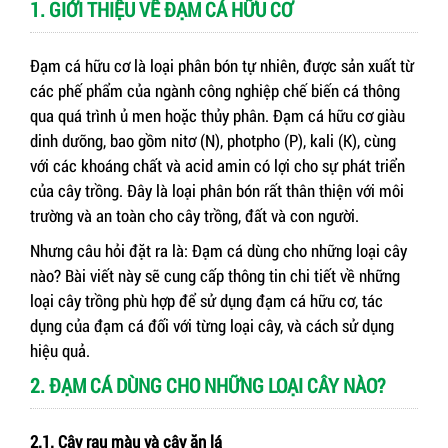
1. GIỚI THIỆU VỀ ĐẠM CÁ HỮU CƠ
Đạm cá hữu cơ là loại phân bón tự nhiên, được sản xuất từ
các phế phẩm của ngành công nghiệp chế biến cá thông
qua quá trình ủ men hoặc thủy phân. Đạm cá hữu cơ giàu
dinh dưỡng, bao gồm nitơ (N), photpho (P), kali (K), cùng
với các khoáng chất và acid amin có lợi cho sự phát triển
của cây trồng. Đây là loại phân bón rất thân thiện với môi
trường và an toàn cho cây trồng, đất và con người.
Nhưng câu hỏi đặt ra là: Đạm cá dùng cho những loại cây
nào? Bài viết này sẽ cung cấp thông tin chi tiết về những
loại cây trồng phù hợp để sử dụng đạm cá hữu cơ, tác
dụng của đạm cá đối với từng loại cây, và cách sử dụng
hiệu quả.
2. ĐẠM CÁ DÙNG CHO NHỮNG LOẠI CÂY NÀO?
2.1. Cây rau màu và cây ăn lá