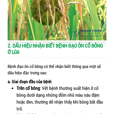
2. DẤU HIỆU NHẬN BIẾT BỆNH ĐẠO ÔN CỔ BÔNG
Ở LÚA
Bệnh đạo ôn cổ bông có thể nhận biết thông qua một số
dấu hiệu đặc trưng sau:
a. Giai đoạn đầu của bệnh
Trên cổ bông
: Vết bệnh thường xuất hiện ở cổ
bông dưới dạng những đốm nhỏ màu nâu đậm
hoặc đen, thường dễ nhận thấy khi bông bắt đầu
trổ.