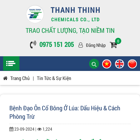
THANH THINH
CHEMICALS CO., LTD
TRAO CHẤT LƯỢNG, TẠO NIỀM TIN
0
0975 151 205
Đăng Nhập
Trang Chủ
|
Tin Tức & Sự Kiện
Bệnh Đạo Ôn Cổ Bông Ở Lúa: Dấu Hiệu & Cách
Phòng Trừ
23-09-2024 |
1,224