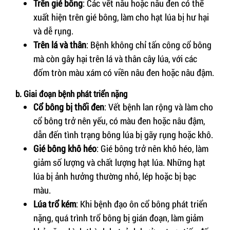
Trên gié bông
: Các vết nâu hoặc nâu đen có thể
xuất hiện trên gié bông, làm cho hạt lúa bị hư hại
và dễ rụng.
Trên lá và thân
: Bệnh không chỉ tấn công cổ bông
mà còn gây hại trên lá và thân cây lúa, với các
đốm tròn màu xám có viền nâu đen hoặc nâu đậm.
b. Giai đoạn bệnh phát triển nặng
Cổ bông bị thối đen
: Vết bệnh lan rộng và làm cho
cổ bông trở nên yếu, có màu đen hoặc nâu đậm,
dẫn đến tình trạng bông lúa bị gãy rụng hoặc khô.
Gié bông khô héo
: Gié bông trở nên khô héo, làm
giảm số lượng và chất lượng hạt lúa. Những hạt
lúa bị ảnh hưởng thường nhỏ, lép hoặc bị bạc
màu.
Lúa trổ kém
: Khi bệnh đạo ôn cổ bông phát triển
nặng, quá trình trổ bông bị gián đoạn, làm giảm