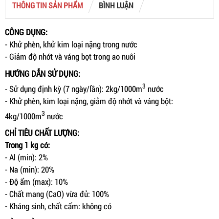
THÔNG TIN SẢN PHẨM
BÌNH LUẬN
CÔNG DỤNG:
- Khử phèn, khử kim loại nặng trong nước
- Giảm độ nhớt và váng bọt trong ao nuôi
HƯỚNG DẪN SỬ DỤNG:
3
- Sử dụng định kỳ (7 ngày/lần): 2kg/1000m
nước
- Khử phèn, kim loại nặng, giảm độ nhớt và váng bột:
3
4kg/1000m
nước
CHỈ TIÊU CHẤT LƯỢNG:
Trong 1 kg có:
- Al (min): 2%
- Na (min): 20%
- Độ ẩm (max): 10%
- Chất mang (CaO) vừa đủ: 100%
- Kháng sinh, chất cấm: không có