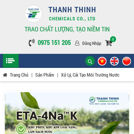
THANH THINH
CHEMICALS CO., LTD
TRAO CHẤT LƯỢNG, TẠO NIỀM TIN
0
0975 151 205
Đăng Nhập
Trang Chủ
|
Sản Phẩm
|
Xử Lý, Cải Tạo Môi Trường Nước