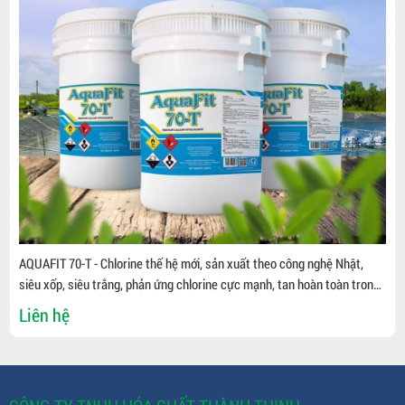
AQUAFIT 70-T - Chlorine thế hệ mới, sản xuất theo công nghệ Nhật,
siêu xốp, siêu trắng, phản ứng chlorine cực mạnh, tan hoàn toàn trong
nước " Diệt virus, vi khuẩn, kí sinh trùng, mầm bệnh, xử lý nguồn nước "
Liên hệ