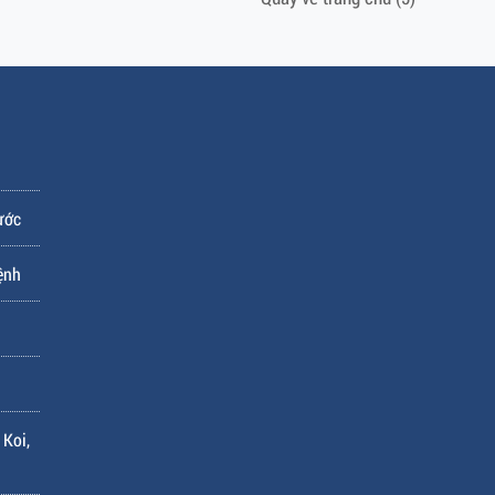
ước
ệnh
 Koi,