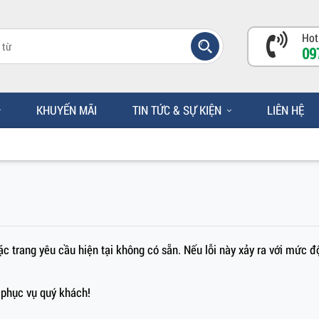
Hot
09
KHUYẾN MÃI
TIN TỨC & SỰ KIỆN
LIÊN HỆ
c trang yêu cầu hiện tại không có sẵn. Nếu lỗi này xảy ra với mức đ
phục vụ quý khách!