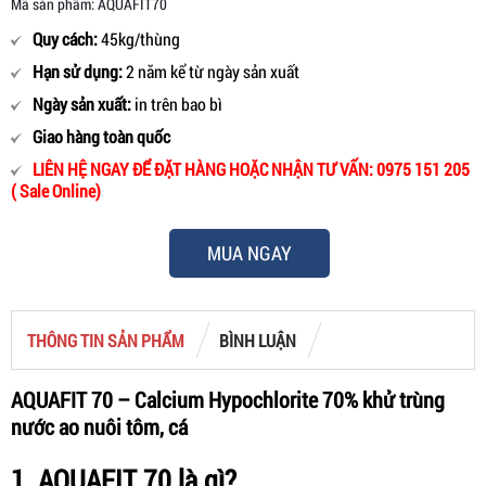
Mã sản phẩm: AQUAFIT70
Quy cách:
45kg/thùng
Hạn sử dụng:
2 năm kể từ ngày sản xuất
Ngày sản xuất:
in trên bao bì
Giao hàng toàn quốc
LIÊN HỆ NGAY ĐỂ ĐẶT HÀNG HOẶC NHẬN TƯ VẤN: 0975 151 205
( Sale Online)
MUA NGAY
THÔNG TIN SẢN PHẨM
BÌNH LUẬN
AQUAFIT 70 – Calcium Hypochlorite 70% khử trùng
nước ao nuôi tôm, cá
1. AQUAFIT 70 là gì?