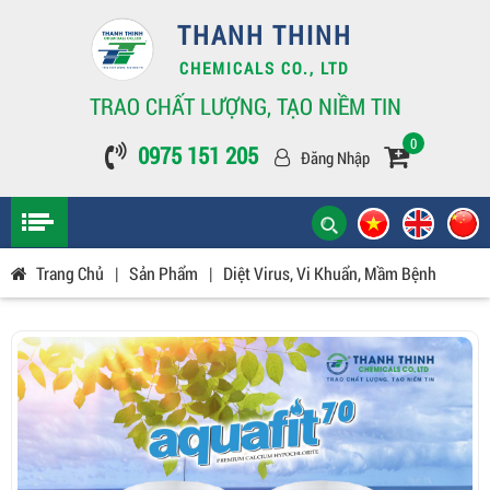
THANH THINH
CHEMICALS CO., LTD
TRAO CHẤT LƯỢNG, TẠO NIỀM TIN
0
0975 151 205
Đăng Nhập
Trang Chủ
|
Sản Phẩm
|
Diệt Virus, Vi Khuẩn, Mầm Bệnh